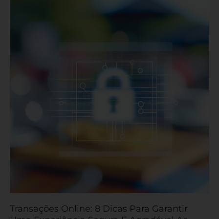
Online:
8
Dicas
Para
Garantir
Uma
Experiência
Segura
E
Agradável
Ao
Cliente
Transações Online: 8 Dicas Para Garantir