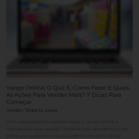
E
Quais
As
Ações
Para
Vender
Mais?
7
Dicas
Para
Começar
Varejo Online: O Que É, Como Fazer E Quais
As Ações Para Vender Mais? 7 Dicas Para
Começar
Vendas
/
Roberto Lopes
Você está preparado para dominar o varejo online e
impulsionar suas vendas? Neste artigo, abordamos tudo
sobre essa poderosa modalidade de comércio, desde