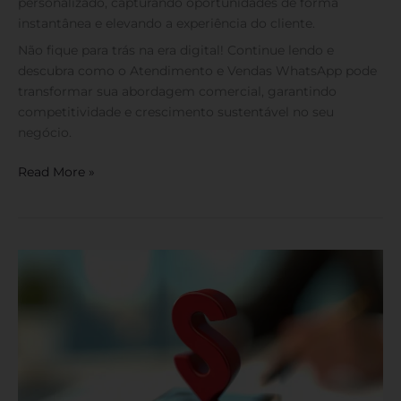
personalizado, capturando oportunidades de forma
instantânea e elevando a experiência do cliente.
Não fique para trás na era digital! Continue lendo e
descubra como o Atendimento e Vendas WhatsApp pode
transformar sua abordagem comercial, garantindo
competitividade e crescimento sustentável no seu
negócio.
Read More »
Planejamento
de
Vendas:
Domine
a
Técnica
e