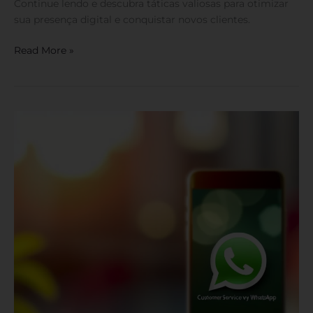
Continue lendo e descubra táticas valiosas para otimizar
sua presença digital e conquistar novos clientes.
Read More »
Atendimento
e
Vendas
WhatsApp:
A
Dupla
Perfeita
para
seu
Negócio