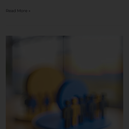
Read More »
Inbound
Sales
Versus
Outbound
Sales:
Quais
São
as
Diferenças?
8
Comparações
e
Como
Usar