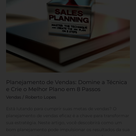
Crie
o
Melhor
Plano
em
8
Passos
Planejamento de Vendas: Domine a Técnica
e Crie o Melhor Plano em 8 Passos
Vendas
/
Roberto Lopes
Está lutando para cumprir suas metas de vendas? O
planejamento de vendas eficaz é a chave para transformar
sua estratégia. Neste artigo, você descobrirá como um
bom planejamento pode impulsionar os resultados da sua