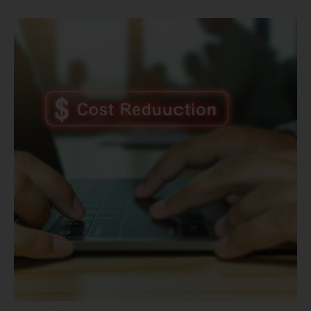
Redução
de
Custos:
Como
a
Tecnologia
Pode
Diminuir
Despesas
Operacionais