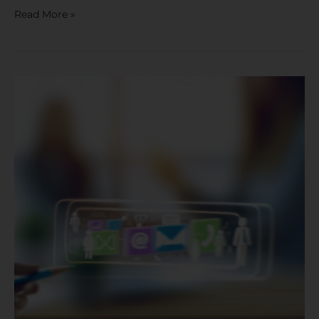
Read More »
Canais
de
Vendas
Digitais:
O
Que
São
e
Como
Utilizá-
los