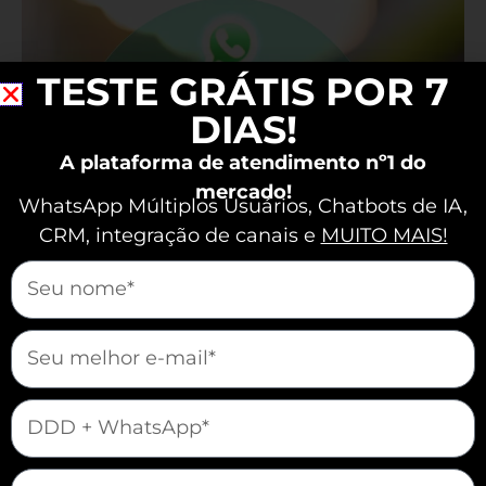
Dobra
Carteira
de
TESTE GRÁTIS POR 7
Clientes
com
DIAS!
Vendas
Pelo
A plataforma de atendimento nº1 do
WhatsApp
mercado!
WhatsApp Múltiplos Usuários, Chatbots de IA,
CRM, integração de canais e
MUITO MAIS!
mauticform[nome]
mauticform[email]
mauticform[telefone]
Plural Saúde: Dobra Carteira de Clientes com
Vendas Pelo WhatsApp
Vendas
/
Edson Valle Iancoski
mauticform[cidade]