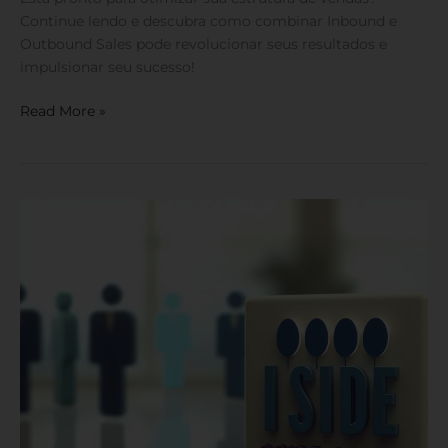
Continue lendo e descubra como combinar Inbound e
Outbound Sales pode revolucionar seus resultados e
impulsionar seu sucesso!
Read More »
Inside
Sales
vs
Outside
Sales:
O
Que
É,
Quais
as
Diferenças