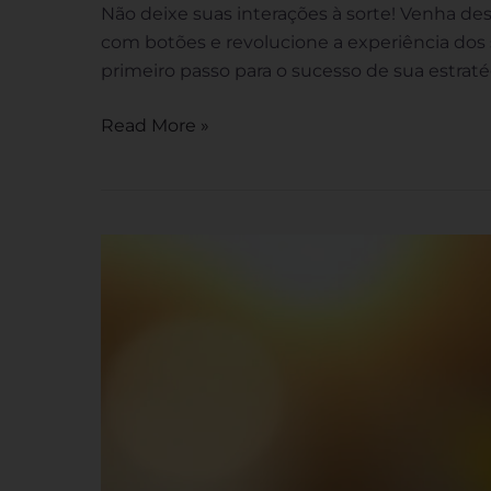
Não deixe suas interações à sorte! Venha d
com botões e revolucione a experiência dos s
primeiro passo para o sucesso de sua estrat
Read More »
Atendimento
Virtual
no
WhatsApp:
Encante
Seus
Clientes
com
Chatbots