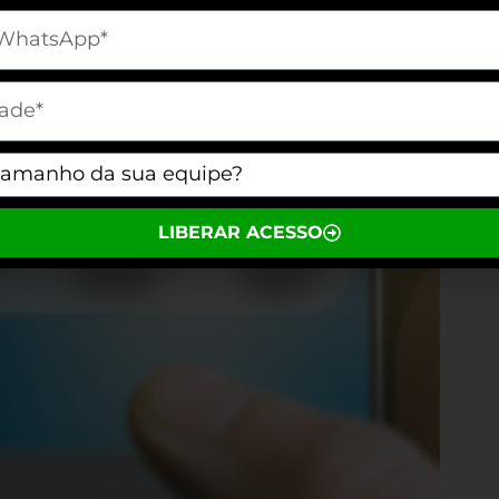
[telefone]
m[cidade]
m[equipe]
LIBERAR ACESSO