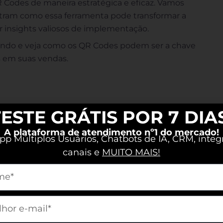
R Codes de maneira estratégica e eficaz. Vamos
tram como essa ferramenta pode transformar a
r insights valiosos de implementação.
e lendo e veja como os QR Codes podem ser a chave
s em suas vendas.
ESTE GRÁTIS POR 7 DIA
A plataforma de atendimento nº1 do mercado!
p Múltiplos Usuários, Chatbots de IA, CRM, integ
canais e
MUITO MAIS!
m[nome]
m[email]