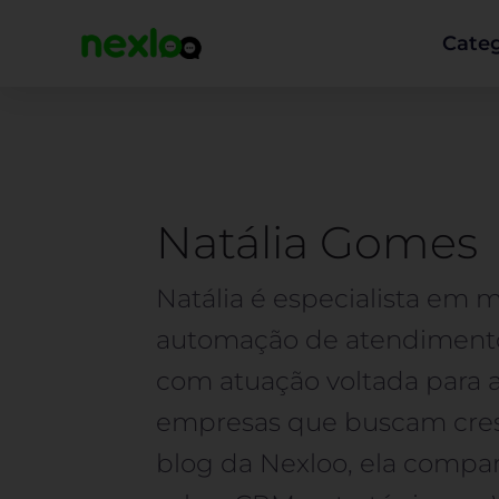
Ir
para
Categ
o
conteúdo
Natália Gomes
Natália é especialista em m
automação de atendimento 
com atuação voltada para a
empresas que buscam cresc
blog da Nexloo, ela compar