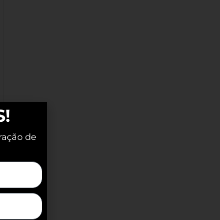
S!
ração de