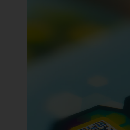
de
Compra:
Como
Podem
Ser
Usados
para
Engajamento