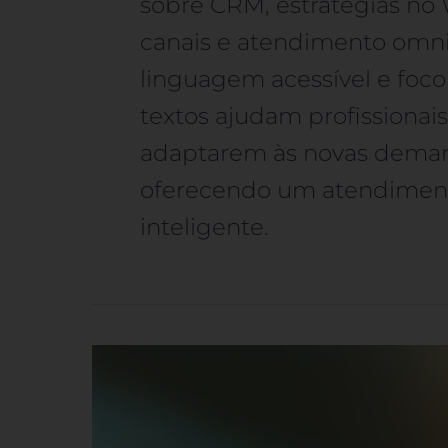
sobre CRM, estratégias no
canais e atendimento omn
linguagem acessível e foco
textos ajudam profissionai
adaptarem às novas dema
oferecendo um atendiment
inteligente.
QR
Codes
na
Jornada