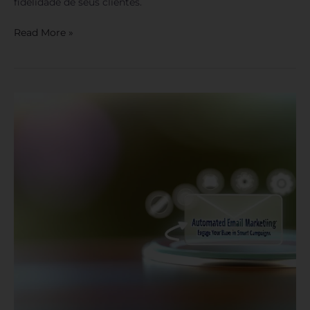
fidelidade de seus clientes.
Read More »
Email
Marketing
Automatizado:
Engaje
Sua
Base
com
Campanhas
Inteligentes