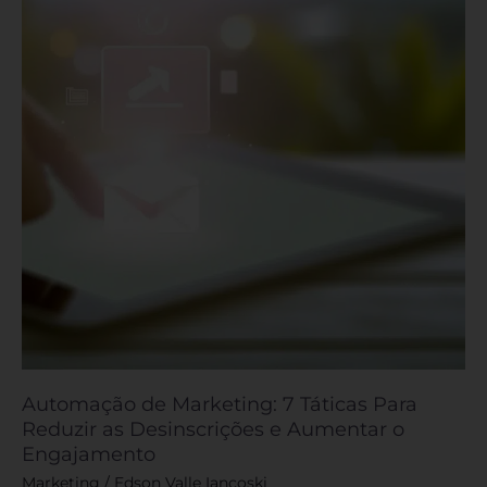
7
Táticas
Para
Reduzir
as
Desinscrições
e
Aumentar
o
Engajamento
Automação de Marketing: 7 Táticas Para
Reduzir as Desinscrições e Aumentar o
Engajamento
Marketing
/
Edson Valle Iancoski