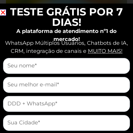
Compra:
TESTE GRÁTIS POR 7
Como
Podem
DIAS!
Ser
Usados
A plataforma de atendimento nº1 do
para
mercado!
WhatsApp Múltiplos Usuários, Chatbots de IA,
Engajamento
CRM, integração de canais e
MUITO MAIS!
mauticform[nome]
mauticform[email]
QR Codes na Jornada de Compra: Como
mauticform[telefone]
Podem Ser Usados para Engajamento
Marketing
/
Natália Gomes
mauticform[cidade]
Você sabia que os QR Codes podem revolucionar a
jornada de compra e aumentar significativamente o