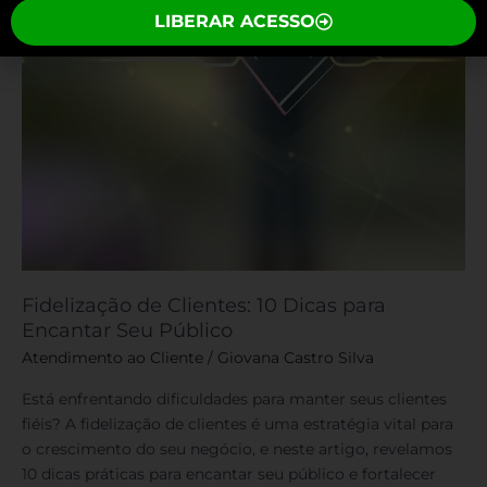
Seu
LIBERAR ACESSO
Público
Fidelização de Clientes: 10 Dicas para
Encantar Seu Público
Atendimento ao Cliente
/
Giovana Castro Silva
Está enfrentando dificuldades para manter seus clientes
fiéis? A fidelização de clientes é uma estratégia vital para
o crescimento do seu negócio, e neste artigo, revelamos
10 dicas práticas para encantar seu público e fortalecer