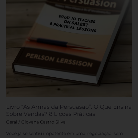
Persuasão”:
O
Que
Ensina
Sobre
Vendas?
8
Lições
Práticas
Livro “As Armas da Persuasão”: O Que Ensina
Sobre Vendas? 8 Lições Práticas
Geral
/
Giovana Castro Silva
Você já se sentiu impotente em uma negociação, sem