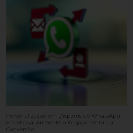
Disparos
de
WhatsApp
em
Massa:
Aumente
o
Engajamento
e
a
Conversão
Personalização em Disparos de WhatsApp
em Massa: Aumente o Engajamento e a
Conversão