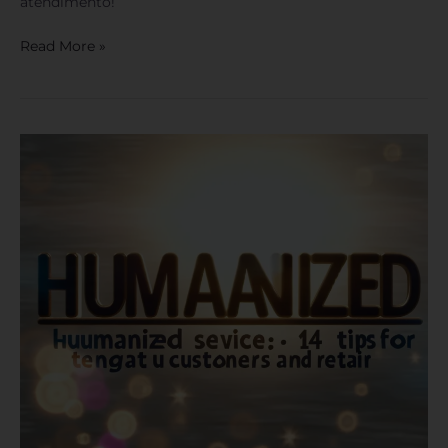
atendimento!
Read More »
Atendimento
Humanizado:
14
Dicas
para
Encantar
Seus
Clientes
e
Fidelizar