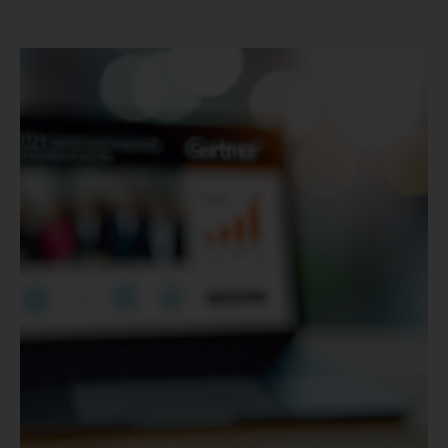
2021
Quadrante
Mágico
da
Gartner
Para
Centros
de
Engajamento
do
Cliente/CRM:
O
Que
Você
Precisa
Saber