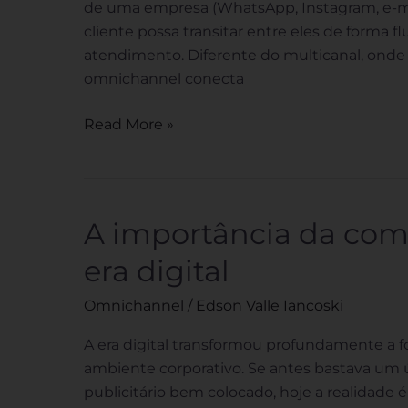
satisfação
de uma empresa (WhatsApp, Instagram, e-mail
do
cliente possa transitar entre eles de forma 
cliente
atendimento. Diferente do multicanal, onde
omnichannel conecta
Read More »
A importância da com
A
importância
era digital
da
comunicação
Omnichannel
/
Edson Valle Iancoski
integrada
na
A era digital transformou profundamente 
era
ambiente corporativo. Se antes bastava um
digital
publicitário bem colocado, hoje a realidad