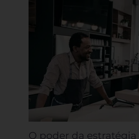
O
poder
da
estratégia
omnichannel
para
o
varejo
O poder da estratégi