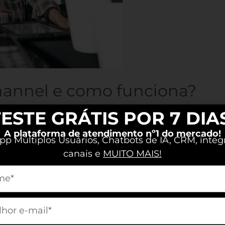
hannel e como funciona?
ESTE GRÁTIS POR 7 DIA
e como uma estratégia essencial para empresas
A plataforma de atendimento nº1 do mercado!
p Múltiplos Usuários, Chatbots de IA, CRM, integ
mpetitivo e atender às novas demandas dos
canais e
MUITO MAIS!
os os canais de venda e comunicação de uma
m[nome]
uniforme e consistente, independentemente de
remos
m[email]