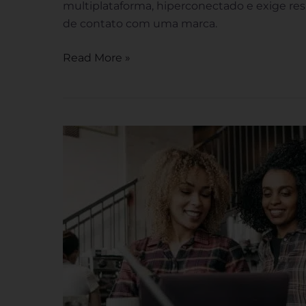
multiplataforma, hiperconectado e exige re
de contato com uma marca.
Read More »
O
que
é
varejo
omnichannel
e
como
funciona?