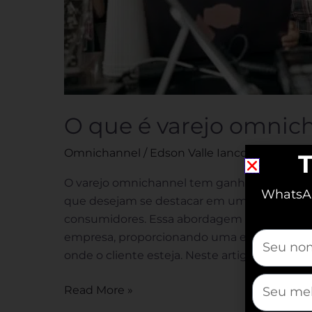
O que é varejo omnic
Omnichannel
/
Edson Valle Iancoski
T
O varejo omnichannel tem ganhado destaqu
WhatsAp
que desejam se destacar em um mercado co
consumidores. Essa abordagem integra tod
mauticfor
empresa, proporcionando uma experiência 
onde o cliente esteja. Neste artigo, explora
mauticfor
Read More »