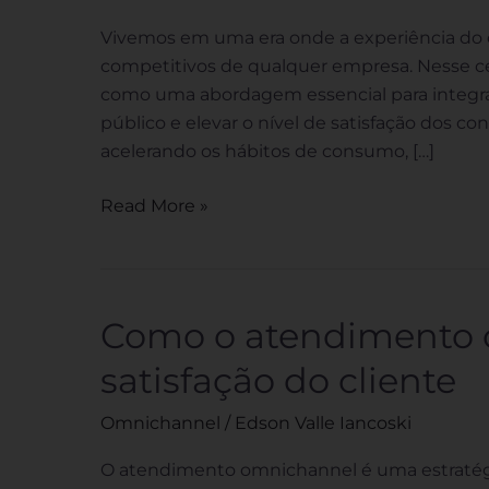
É
e
Vivemos em uma era onde a experiência do cl
Como
competitivos de qualquer empresa. Nesse c
Implementar
como uma abordagem essencial para integrar
Na
público e elevar o nível de satisfação dos c
Sua
acelerando os hábitos de consumo, […]
Empresa
Read More »
Como o atendimento 
Como
o
satisfação do cliente
atendimento
omnichannel
Omnichannel
/
Edson Valle Iancoski
aumenta
a
O atendimento omnichannel é uma estratégi