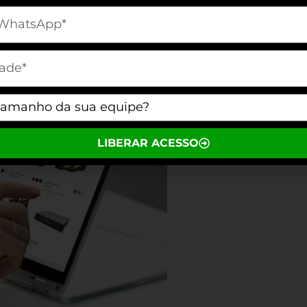
[telefone]
m[cidade]
m[equipe]
LIBERAR ACESSO