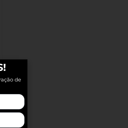
S!
ração de