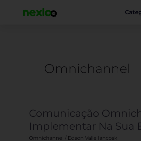
Ir
para
Categ
o
conteúdo
Omnichannel
Comunicação Omnich
Comunicação
Omnichannel:
Implementar Na Sua 
O
Que
Omnichannel
/
Edson Valle Iancoski