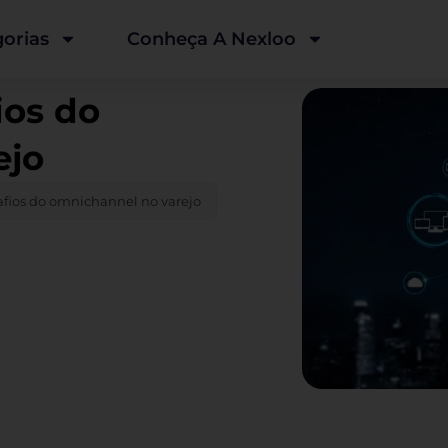
orias
Conheça A Nexloo
ios do
ejo
safios do omnichannel no varejo