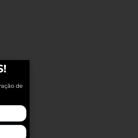
S!
ração de