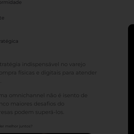
iformidade
te
ratégica
atégia indispensável no varejo
mpra físicas e digitais para atender
.
ema omnichannel não é isento de
inco maiores desafios do
esas podem superá-los.
er melhor juntos?