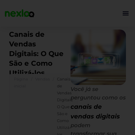
Ir
para
o
conteúdo
Canais de
Vendas
Digitais: O Que
São e Como
Utilizá-los
Página
/
Vendas
/
Canais
inicial
de
Você já se
Vendas
perguntou como os
Digitais:
canais de
O Que
São e
vendas digitais
Como
podem
Utilizá-
transformar sua
los