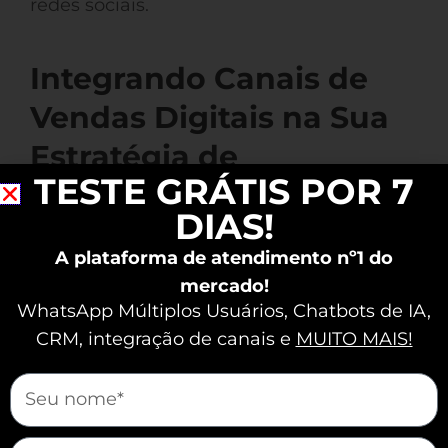
redes sociais.
Integrando Canais de
Vendas Digitais na Sua
Estratégia de
TESTE GRÁTIS POR 7
Marketing Digital
DIAS!
Integrar canais de vendas digitais em sua
A plataforma de atendimento nº1 do
estratégia é crucial
. Primeiro,
mercado!
identifique os canais mais relevantes
WhatsApp Múltiplos Usuários, Chatbots de IA,
para seu negócio. Por exemplo, se seu
CRM, integração de canais e
MUITO MAIS!
público é jovem, foque nas redes sociais.
mauticform[nome]
Gastronomia em Casa
A
optou por
prestar atenção no Instagram e viu seus
mauticform[email]