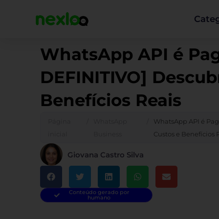
Ir
para
Categ
o
conteúdo
WhatsApp API é Pag
DEFINITIVO] Descubr
Benefícios Reais
Página
/
WhatsApp
/
WhatsApp API é Pag
inicial
Business
Custos e Benefícios 
Giovana Castro Silva
Conteúdo gerado por
humano