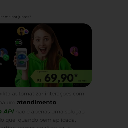
er melhor juntos?
ilita automatizar interações com
atendimento
ona um
 API
não é apenas uma solução
do que, quando bem aplicada,