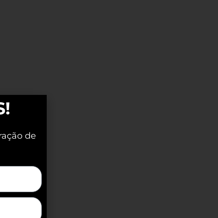
S!
ração de