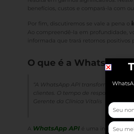
resulta em ganhos significativos. Neste
benefícios, custos e compará-la com out
Por fim, discutiremos se vale a pena o
Ao compreendê-la em profundidade, v
informada que trará retornos positivos
O que é a WhatsApp A
T
WhatsAp
“A WhatsApp API transformou a for
clientes. O tempo de resposta melhor
Gerente da Clínica Vitalis
mauticfor
mauticfor
WhatsApp API
A
é uma interface de