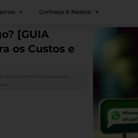
orias
Conheça A Nexloo
o? [GUIA
a os Custos e
o? [GUIA DEFINITIVO] Descubra os
Reais