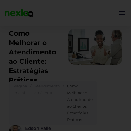
Ir
para
o
conteúdo
Como
Melhorar o
Atendimento
ao Cliente:
Estratégias
Práticas
Página
/
Atendimento
/
Como
inicial
ao Cliente
Melhorar o
Atendimento
ao Cliente:
Estratégias
Práticas
Edson Valle