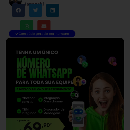
Iancoski
Conteúdo gerado por humano
— continua depois do banner —