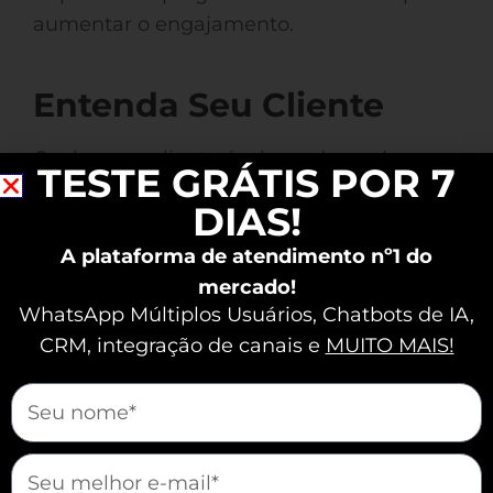
aumentar o engajamento.
Entenda Seu Cliente
Conhecer o cliente é a base de qualquer
TESTE GRÁTIS POR 7
atendimento excepcional. Quando você
DIAS!
entende as necessidades e preferências
dele, pode oferecer soluções
A plataforma de atendimento nº1 do
personalizadas.
mercado!
WhatsApp Múltiplos Usuários, Chatbots de IA,
Criação de Personas
CRM, integração de canais e
MUITO MAIS!
Desenvolva personas que representem
mauticform[nome]
os diferentes perfis de clientes da sua
empresa. Isso ajuda a prever
mauticform[email]
necessidades e a adaptar o atendimento.