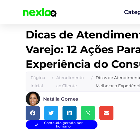
Ir
para
Categ
o
conteúdo
Dicas de Atendiment
Varejo: 12 Ações Par
Experiência do Con
Página
/
Atendimento
/
Dicas de Atendimento 
inicial
ao Cliente
Melhorar a Experiênc
Natália Gomes
Conteúdo gerado por
humano