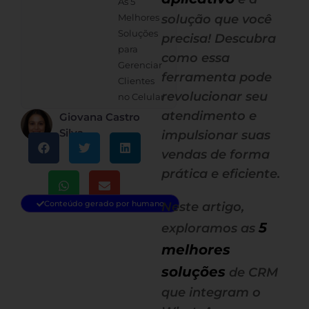
As 5
Melhores
solução que você
Soluções
precisa! Descubra
para
como essa
Gerenciar
ferramenta pode
Clientes
revolucionar seu
no Celular
atendimento e
Giovana Castro
Silva
impulsionar suas
vendas de forma
prática e eficiente.
Conteúdo gerado por humano
Neste artigo,
5
exploramos as
melhores
soluções
de CRM
que integram o