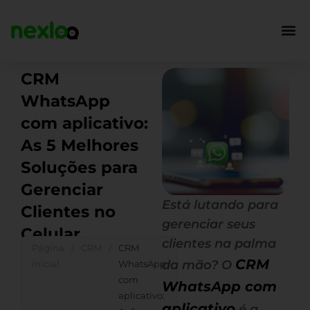
Ir
para
o
conteúdo
CRM
WhatsApp
com aplicativo:
As 5 Melhores
Soluções para
Gerenciar
Está lutando para
Clientes no
gerenciar seus
Celular
clientes na palma
Página
/
CRM
/
CRM
CRM
da mão? O
inicial
WhatsApp
com
WhatsApp com
aplicativo:
aplicativo
é a