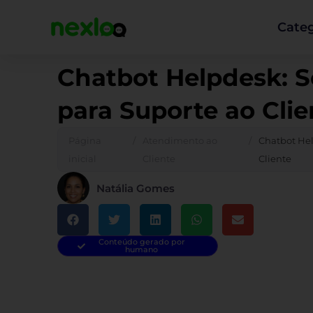
Ir
para
Categ
o
conteúdo
Chatbot Helpdesk: S
para Suporte ao Clie
Página
/
Atendimento ao
/
Chatbot Hel
inicial
Cliente
Cliente
Natália Gomes
Conteúdo gerado por
humano