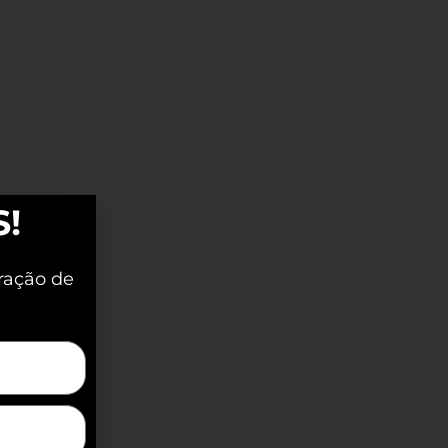
S!
ração de