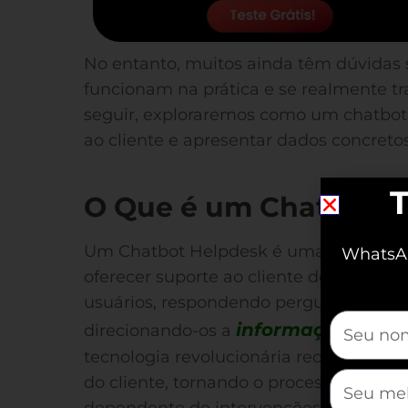
No entanto, muitos ainda têm dúvidas
funcionam na prática e se realmente t
seguir, exploraremos como um chatbot
ao cliente e apresentar dados concretos
T
O Que é um Chatbot H
Um Chatbot Helpdesk é uma solução au
WhatsAp
oferecer suporte ao cliente de forma ági
usuários, respondendo perguntas comu
mauticfor
informações rele
direcionando-os a
tecnologia revolucionária reduz o temp
mauticfor
do cliente, tornando o processo de su