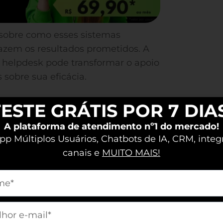
 sobre como esses sistemas
razem os resultados prometidos. A
 helpdesk pode transformar o apoio
 sobre sua eficácia.
ESTE GRÁTIS POR 7 DIA
elpdesk?
A plataforma de atendimento nº1 do mercado!
tomatizada que você utiliza para
p Múltiplos Usuários, Chatbots de IA, CRM, integ
l e eficiente. Ele interage com os
canais e
MUITO MAIS!
ns, solucionando problemas e
m[nome]
vantes
, tudo em tempo real. Essa
o de espera e melhora a satisfação
m[email]
porte mais dinâmico e menos