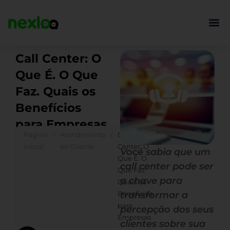
Ir
para
o
conteúdo
Call Center: O
Que É. O Que
Faz. Quais os
Benefícios
para Empresas
Página
/
Atendimento
/
Call
inicial
ao Cliente
Center: O
Você sabia que um
Que É. O
call center pode ser
Que Faz.
a chave para
Quais os
Benefícios
transformar a
para
percepção dos seus
Empresas
clientes sobre sua