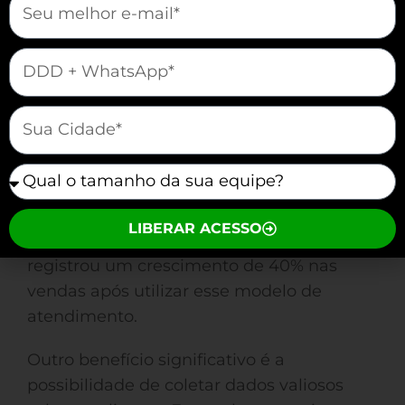
um atendimento especializado. O
resultado foi uma maior produtividade
mauticform[telefone]
em suas operações.
Além disso, o uso de um call center
mauticform[cidade]
potencializa as vendas. Com uma equipe
dedicada, você tem a capacidade de
mauticform[equipe]
realizar prospecções ativas, aumentar o
follow-up e oferecer propostas
LIBERAR ACESSO
personalizadas. A loja online DaJu
registrou um crescimento de 40% nas
vendas após utilizar esse modelo de
atendimento.
Outro benefício significativo é a
possibilidade de coletar dados valiosos