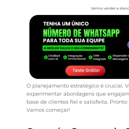
Vamos vender e atend
O planejamento estratégico é crucial. 
experimentar abordagens que engaje
base de clientes fiel e satisfeita. Pro
Vamos começar!