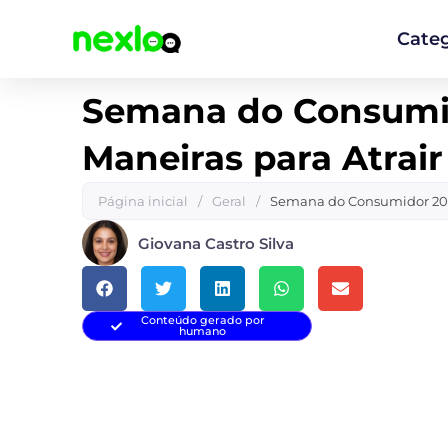
Ir
para
Categ
o
conteúdo
Semana do Consumid
Maneiras para Atrair
Página inicial
/
Geral
/
Semana do Consumidor 2025:
Giovana Castro Silva
Conteúdo gerado por
humano