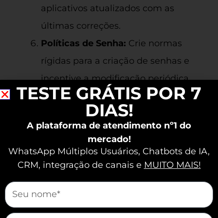
aplicativos atualizados com as
últimas correções.
Políticas de Senha:
Crie normas
rígidas para a criação de senhas e
incentive a modificação periódica.
TESTE GRÁTIS POR 7
Treinamento da Equipe:
Promova
DIAS!
conscientização sobre segurança,
A plataforma de atendimento nº1 do
realizando treinamentos regulares.
mercado!
Avaliação de Fornecedores:
WhatsApp Múltiplos Usuários, Chatbots de IA,
CRM, integração de canais e
MUITO MAIS!
Escolha provedores que priorizam a
segurança e cumprem normas de
mauticform[nome]
regulamentação.
mauticform[email]