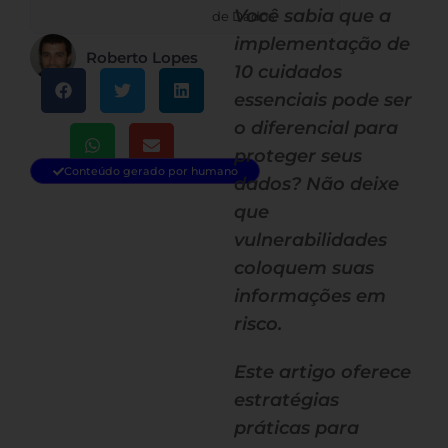
Você sabia que a
de Dados
implementação de
Roberto Lopes
10 cuidados
essenciais pode ser
o diferencial para
proteger seus
Conteúdo gerado por humano
dados? Não deixe
que
vulnerabilidades
coloquem suas
informações em
risco.
Este artigo oferece
estratégias
práticas para