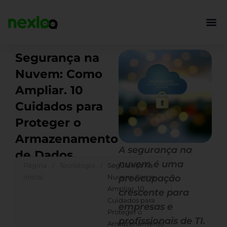
Ir
para
o
conteúdo
Segurança na
Nuvem: Como
Ampliar. 10
Cuidados para
Proteger o
Armazenamento
A segurança na
de Dados
nuvem é uma
Página
/
Tecnologia
/
Segurança na
inicial
Nuvem: Como
preocupação
Ampliar. 10
crescente para
Cuidados para
empresas e
Proteger o
profissionais de TI.
Armazenamento