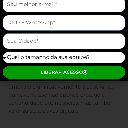
Limite de Acesso à Rede:
Utilize
redes privadas virtuais (VPNs) e
mauticform[telefone]
segmente a rede para isolar dados
sensíveis.
mauticform[cidade]
Auditorias Regulares:
Realize
testes de penetração para avaliar a
mauticform[equipe]
segurança do ambiente de nuvem.
LIBERAR ACESSO
Implementando estes cuidados, você
ampliará significativamente a segurança
na nuvem. Isso não apenas protege a
continuidade dos negócios, mas também
valoriza seus ativos digitais.