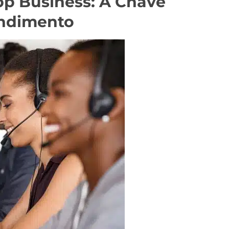
pp Business: A Chave
endimento