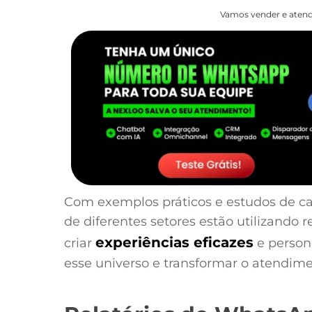
Vamos vender e atend
Com exemplos práticos e estudos de c
de diferentes setores estão utilizando
experiências eficazes
criar
e persona
esse universo e transformar o atendim