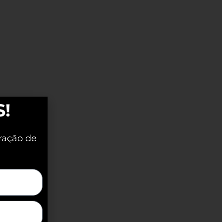
S!
ração de