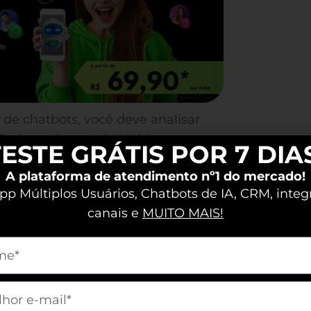
de chatbots, você deve analisar
o investimento inicial às
ESTE GRÁTIS POR 7 DIA
eve ser avaliado para garantir que
A plataforma de atendimento nº1 do mercado!
rar os detalhes e entender como fazer
p Múltiplos Usuários, Chatbots de IA, CRM, integ
canais e
MUITO MAIS!
tbots no WhatsApp
m[nome]
m[email]
solução