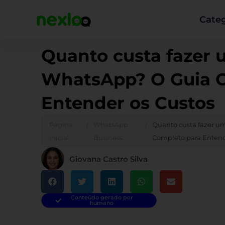
Ir
para
Categ
o
conteúdo
Quanto custa fazer 
WhatsApp? O Guia C
Entender os Custos
Página
/
WhatsApp
/
Quanto custa fazer u
inicial
Business
Completo para Entend
Giovana Castro Silva
Conteúdo gerado por
humano