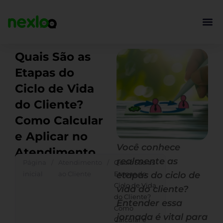
Ir
para
o
conteúdo
Quais São as
Etapas do
Ciclo de Vida
do Cliente?
Como Calcular
e Aplicar no
Você conhece
Atendimento
realmente as
Página
/
Atendimento
/
Quais São as
inicial
ao Cliente
Etapas do
etapas do ciclo de
Ciclo de Vida
vida do cliente?
do Cliente?
Entender essa
Como
jornada é vital para
Calcular e