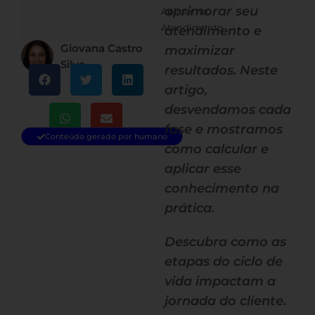
aprimorar seu
Aplicar no
Atendimento
atendimento e
Giovana Castro
maximizar
Silva
resultados. Neste
artigo,
desvendamos cada
fase e mostramos
Conteúdo gerado por humano
como calcular e
aplicar esse
conhecimento na
prática.
Descubra como as
etapas do ciclo de
vida impactam a
jornada do cliente.