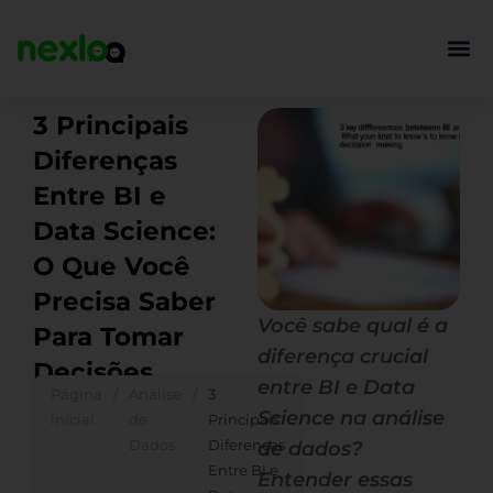
Ir
para
o
conteúdo
3 Principais
Diferenças
Entre BI e
Data Science:
O Que Você
Precisa Saber
Você sabe qual é a
Para Tomar
diferença crucial
Decisões
entre BI e Data
Página
/
Análise
/
3
Science na análise
inicial
de
Principais
Dados
Diferenças
de dados?
Entre BI e
Entender essas