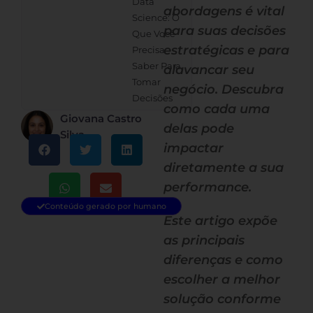
Data
abordagens é vital
Science: O
para suas decisões
Que Você
estratégicas e para
Precisa
Saber Para
alavancar seu
Tomar
negócio. Descubra
Decisões
como cada uma
Giovana Castro
delas pode
Silva
impactar
diretamente a sua
performance.
Conteúdo gerado por humano
Este artigo expõe
as principais
diferenças e como
escolher a melhor
solução conforme