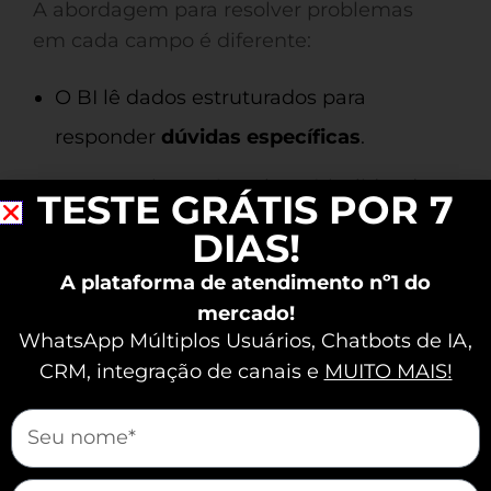
A abordagem para resolver problemas
em cada campo é diferente:
O BI lê dados estruturados para
responder
dúvidas específicas
.
A Data Science é exploratória, lidando
TESTE GRÁTIS POR 7
com dados não estruturados e
DIAS!
utilizando inteligência artificial para
A plataforma de atendimento nº1 do
inovar soluções.
mercado!
WhatsApp Múltiplos Usuários, Chatbots de IA,
CRM, integração de canais e
MUITO MAIS!
“Após adotar estratégias de BI, nossa
transportadora viu uma melhora de
mauticform[nome]
25% na eficiência operacional em
apenas um mês.”
mauticform[email]