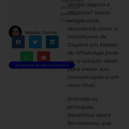
Segurança e
tempo segura e
Eficiência
eficiente? Neste
para Sua
artigo, você
Comunicação
descobrirá como a
Natália Gomes
Plataforma de
Disparo em Massa
de WhatsApp pode
ser a solução ideal
Conteúdo gerado por humano
para elevar sua
comunicação a um
novo nível.
Entenda os
principais
benefícios desta
ferramenta, que