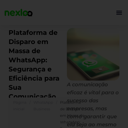
Ir
para
o
conteúdo
Plataforma de
Disparo em
Massa de
WhatsApp:
Segurança e
Eficiência para
A comunicação
Sua
eficaz é vital para o
Comunicação
sucesso das
Página
/
WhatsApp
/
Plataforma
empresas, mas
inicial
Business
de Disparo
em Massa de
como garantir que
WhatsApp:
ela seja ao mesmo