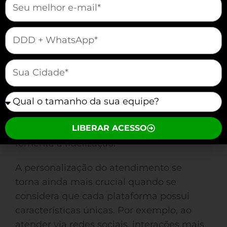
Canal
Atender de forma personalizada pode
mauticform[telefone]
transformar a experiência do cliente em
diversas plataformas. A diversidade de
mauticform[cidade]
canais disponíveis exige que você adapte
a comunicação e abordagem de acordo
mauticform[equipe]
com as necessidades específicas de cada
cliente. Essa personalização não apenas
LIBERAR ACESSO
melhora o relacionamento, mas também
fomenta a fidelização.
A personalização do atendimento se
torna ainda mais crucial quando se
considera que cada plataforma possui
características únicas. Por exemplo, ao
atender via redes sociais, interações mais