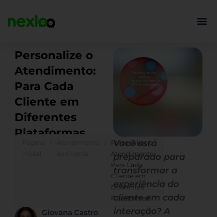
Ir
para
o
conteúdo
Personalize o
Atendimento:
Para Cada
Cliente em
Diferentes
Plataformas
Você está
Página
/
Atendimento
/
Personalize o
inicial
ao Cliente
Atendimento:
preparado para
Para Cada
transformar a
Cliente em
experiência do
Diferentes
cliente em cada
Plataformas
interação? A
Giovana Castro