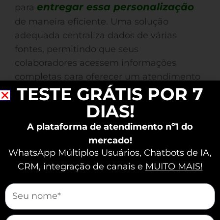
entregar essa personalização
para
de maneira eficiente. Uma solução
adequada centraliza dados de várias
fontes, permitindo que seus
colaboradores acessem informações
completas para oferecer um atendimento
TESTE GRÁTIS POR 7
contextualizado em tempo real. Isso
melhora a experiência do cliente e
DIAS!
potencializa as taxas de conversão,
A plataforma de atendimento nº1 do
solidificando sua reputação no mercado.
mercado!
WhatsApp Múltiplos Usuários, Chatbots de IA,
Diferentes Plataformas:
CRM, integração de canais e
MUITO MAIS!
Como Adaptar o
mauticform[nome]
Atendimento para Cada
mauticform[email]