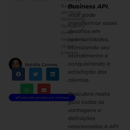
Business API
Business
,
API? [GUIA
você pode
DEFINITIVO]
transformar esses
Vantagens e
desafios em
Como
oportunidades,
Implementar
na sua
otimizando seu
Empresa
atendimento e
conquistando a
Natália Gomes
satisfação dos
clientes.
Descubra neste
Conteúdo gerado por humano
guia todas as
vantagens e
definições
relacionadas à API