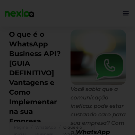
Ir
para
o
conteúdo
O que é o
WhatsApp
Business API?
[GUIA
DEFINITIVO]
Vantagens e
Você sabia que a
Como
comunicação
Implementar
ineficaz pode estar
na sua
custando caro para
Empresa
sua empresa? Com
Página
/
WhatsApp
/
O que é o
WhatsApp
a
inicial
Business
WhatsApp