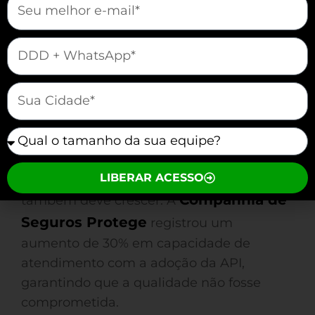
CRMs e
A API facilita a integração com
plataformas de e-commerce
,
centralizando operações. Por exemplo, a
mauticform[telefone]
Mac Service
centralizou suas operações
de marketing, ganhando 25% em
mauticform[cidade]
agilidade nas campanhas de vendas.
mauticform[equipe]
Outro ponto forte da WhatsApp Business
API é sua escalabilidade. Conforme sua
LIBERAR ACESSO
empresa cresce, sua comunicação
Companhia de
também deve crescer. A
Seguros Protege
registrou um
aumento de 30% em capacidade de
atendimento com a adoção da API,
garantindo que a qualidade não fosse
comprometida.