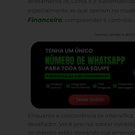
diretamente os lucros e a sustentabili
especialmente as que operam no mod
Financeiro
, compreender e controlar 
Vamos vender e atend
Enquanto a concorrência se intensifica,
desafiador. Você precisa adotar estraté
os clientes estão deixando sua empresa