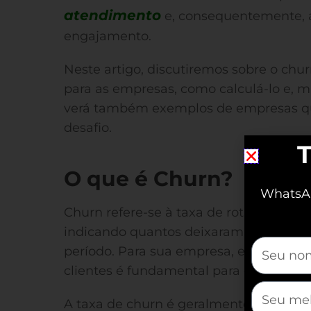
atendimento
e, consequentemente, a
engajamento.
Neste artigo, discutiremos sobre o chur
para as empresas, como calculá-lo e, m
verá também exemplos de empresas q
desafio.
T
O que é Churn?
WhatsAp
Churn refere-se à taxa de rotatividade
indicando quantos deixaram de utiliz
mauticfor
período. Para sua empresa, entender o 
clientes é fundamental para o crescime
mauticfor
A taxa de churn é geralmente expres