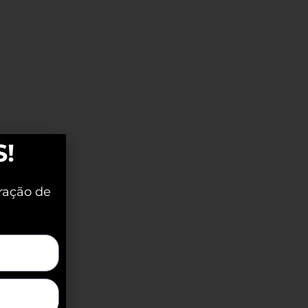
S!
ração de