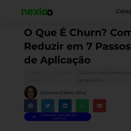
Ir
para
Categ
o
conteúdo
O Que É Churn? Com
Reduzir em 7 Passo
de Aplicação
Página
/
Gestão
/
O Que É Churn? Como Calcu
inicial
de Aplicação
Giovana Castro Silva
Conteúdo gerado por
humano