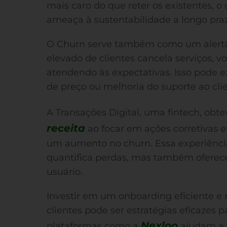
mais caro do que reter os existentes, 
ameaça à sustentabilidade a longo pra
O Churn serve também como um alerta 
elevado de clientes cancela serviços, v
atendendo às expectativas. Isso pode ex
de preço ou melhoria do suporte ao clie
A Transações Digital, uma fintech, ob
receita
ao focar em ações corretivas 
um aumento no churn. Essa experiênci
quantifica perdas, mas também oferece
usuário.
Investir em um onboarding eficiente 
clientes pode ser estratégias eficazes p
Nexloo
plataformas como a
ajudam a m