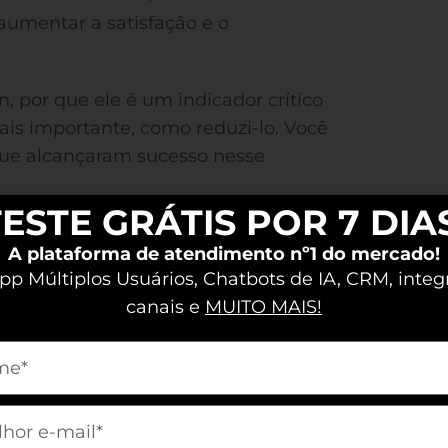
umentar a satisfação e o
n, por que ele é um indicador crítico
ais importante, como reduzi-lo. Você
ue alcançaram sucesso nesse
ESTE GRÁTIS POR 7 DIA
A plataforma de atendimento nº1 do mercado!
p Múltiplos Usuários, Chatbots de IA, CRM, integ
 de clientes em um negócio,
canais e
MUITO MAIS!
ar um serviço em um determinado
m[nome]
churn é vital, pois manter a base de
nto sustentável.
m[email]
sa como uma porcentagem, que