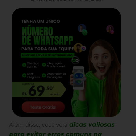
dicas valiosas
Além disso, você verá
para evitar erros comuns na