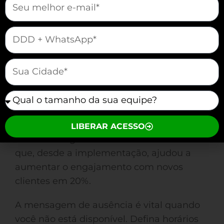
“Mensagens Automáticas”. Essa
funcionalidade é o primeiro passo para
mauticform[telefone]
um atendimento mais eficiente.
mauticform[cidade]
Na seção de mensagens automáticas,
você encontra três tipos principais de
mensagens: boas-vindas, ausência e
mauticform[equipe]
Consultoria
respostas rápidas. A
Financeira Sucesso Já
programou
LIBERAR ACESSO
uma mensagem de boas-vindas calorosa
que, desde a implementação, ajudou a
aumentar o engajamento com novos
clientes em 20%.
A mensagem de ausência é vital quando
você não está disponível. Defina horários