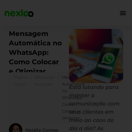
Ir
para
o
conteúdo
Mensagem
Automática no
WhatsApp:
Como Colocar
e Otimizar
Página
/
WhatsApp
/
Mensagem
inicial
Business
Automática
Está lutando para
no
manter a
WhatsApp:
comunicação com
Como
Colocar e
seus clientes em
Otimizar
meio ao caos do
dia a dia? As
Natália Gomes