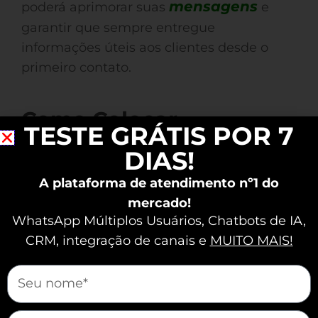
mensagens
poderá aprimorar suas
e
garantir que sempre entregue
informações úteis aos clientes desde o
primeiro contato.
Como Colocar
TESTE GRÁTIS POR 7
Mensagens
DIAS!
Automáticas no
A plataforma de atendimento nº1 do
WhatsApp
mercado!
WhatsApp Múltiplos Usuários, Chatbots de IA,
Para colocar mensagens automáticas no
CRM, integração de canais e
MUITO MAIS!
WhatsApp, siga este processo simples.
mauticform[nome]
Abra o WhatsApp Business e acesse as
configurações. Navegue até
“Configurações do Negócio” e encontre
mauticform[email]