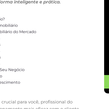
orma inteligente e prática.
io?
mobiliário
iliário do Mercado
s
s
s
s
s
 Seu Negócio
io
rescimento
 crucial para você, profissional do
ionamento mais eficaz com o cliente.