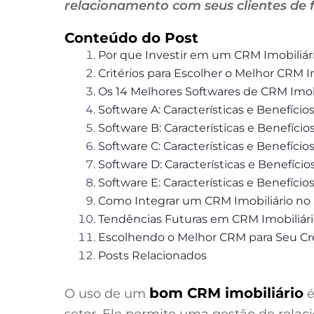
relacionamento com seus clientes de f
Conteúdo do Post
Por que Investir em um CRM Imobiliár
Critérios para Escolher o Melhor CRM I
Os 14 Melhores Softwares de CRM Imob
Software A: Características e Benefício
Software B: Características e Benefício
Software C: Características e Benefício
Software D: Características e Benefício
Software E: Características e Benefício
Como Integrar um CRM Imobiliário no
Tendências Futuras em CRM Imobiliár
Escolhendo o Melhor CRM para Seu C
Posts Relacionados
bom CRM imobiliário
O uso de um
é
setor. Ele permite uma gestão de relac