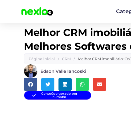
Ir
para
Categ
o
conteúdo
Melhor CRM imobiliár
Melhores Softwares
Página inicial
/
CRM
/
Melhor CRM imobiliário: Os
Edson Valle Iancoski
Conteúdo gerado por
humano