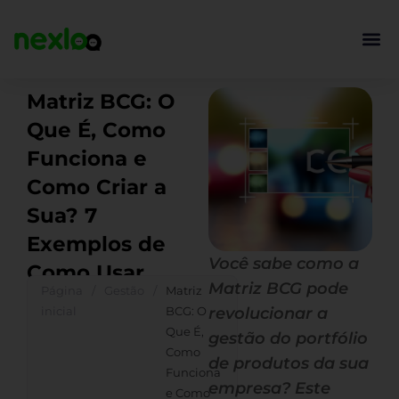
Ir
para
o
conteúdo
Matriz BCG: O
Que É, Como
Funciona e
Como Criar a
Sua? 7
Exemplos de
Você sabe como a
Como Usar
Matriz BCG pode
Página
/
Gestão
/
Matriz
inicial
BCG: O
revolucionar a
Que É,
gestão do portfólio
Como
de produtos da sua
Funciona
empresa? Este
e Como