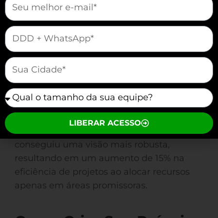
do mercado. As análises trimestrais
garantem que sua empresa reaja e
mauticform[telefone]
antecipe oportunidades, em vez de
apenas reagir. Além disso, integrar a
mauticform[cidade]
matriz a outras ferramentas de análise
amplia seu escopo de atuação.
mauticform[equipe]
combinar a Matriz
Por exemplo, ao
BCG com a análise SWOT
, a
LIBERAR ACESSO
Construtora Bello, em Belo Horizonte,
conseguiu uma visão mais robusta,
resultando em um aumento de 15% na
eficiência de projetos ao alocar recursos
apenas em áreas promissoras.