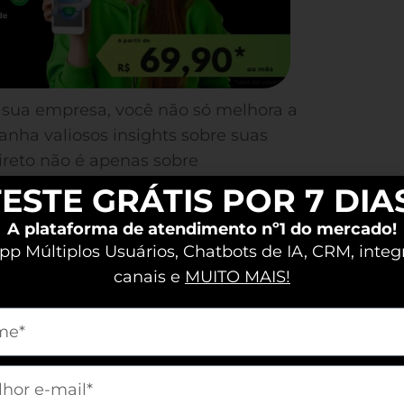
 a sua empresa, você não só melhora a
nha valiosos insights sobre suas
direto não é apenas sobre
rescimento e otimização da sua
ESTE GRÁTIS POR 7 DIA
A plataforma de atendimento nº1 do mercado!
p Múltiplos Usuários, Chatbots de IA, CRM, integ
k de WhatsApp para o
canais e
MUITO MAIS!
m[nome]
 site serve como uma poderosa
m[email]
o e capturar contatos valiosos.