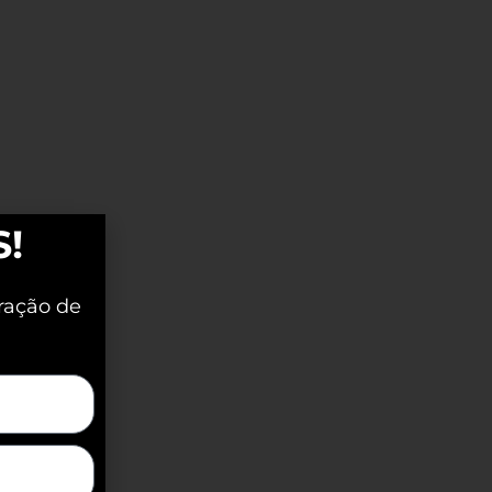
S!
ração de