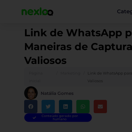
Ir
para
Categ
o
conteúdo
Link de WhatsApp pa
Maneiras de Captura
Valiosos
Página
/
Marketing
/
Link de WhatsApp para 
inicial
Valiosos
Natália Gomes
Conteúdo gerado por
humano