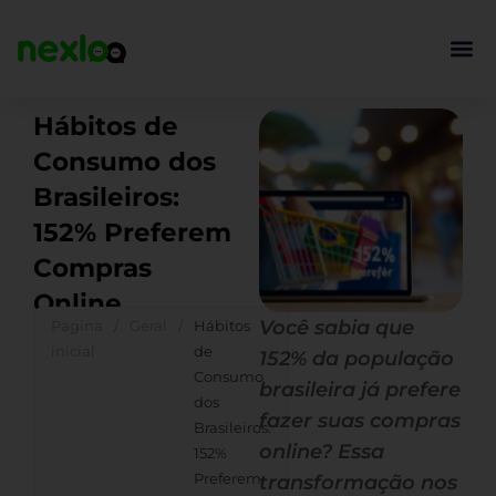
Ir
para
o
conteúdo
Hábitos de
Consumo dos
Brasileiros:
152% Preferem
Compras
Online
Você sabia que
Página
/
Geral
/
Hábitos
inicial
de
152% da população
Consumo
brasileira já prefere
dos
fazer suas compras
Brasileiros:
online? Essa
152%
Preferem
transformação nos