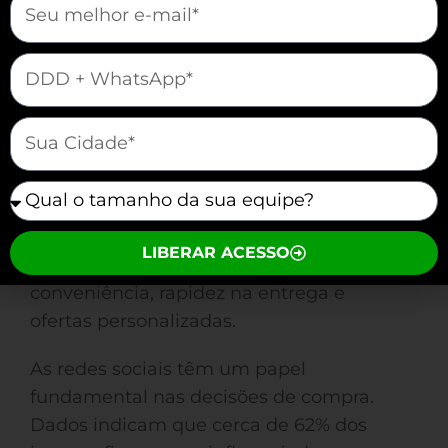
Quem São e O Que
mauticform[telefone]
Buscam?
Você conhece o perfil dos consumidores
mauticform[cidade]
que estão fazendo a transição para as
compras online? Atualmente, 152% da
mauticform[equipe]
população brasileira, especialmente
jovens entre 18 e 34 anos, estão cada vez
LIBERAR ACESSO
mais conectados. Eles buscam
conveniência, rapidez na entrega e
ofertas personalizadas.
As redes sociais têm um papel
fundamental nas decisões de compra.
Dados indicam que cerca de 62% dos