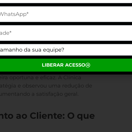
Harvard Business Review
onte:
).
[telefone]
ca de agradecimento consistente
cativo na satisfação dos clientes e
 Transportadora Prime adotou uma
m[cidade]
25% na
izada e viu um aumento de
m[equipe]
hatsApp
facilita o gerenciamento
LIBERAR ACESSO
omatiza respostas, garantindo que a
ra oportuna e eficaz. A Clínica
ratégia e observou uma redução de
umentando a satisfação geral.
to ao Cliente: O que
?