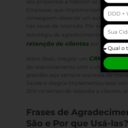
são propensos a fidelizar-se à marca (f
mauticform
Empresas que implementam uma políti
conseguem observar um aumento signifi
nas taxas de retenção. Por exemplo, a
mauticfor
estratégia de agradecimento personal
retenção de clientes
em um ano.
mauticfor
CRM para W
Além disso, integrar um
do relacionamento com o cliente e aut
gratidão seja sempre expressa de manei
Saúde e Alegria implementou essa est
20% no tempo de resposta a clientes, a
Frases de Agradecimen
São e Por que Usá-las