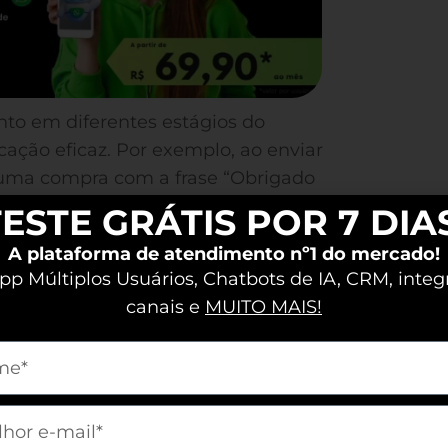
to em diferentes estágios do
ação eficaz. Por exemplo, ao enviar
ma compra com a frase “Obrigado
dar no que precisar”, você reforça o
ESTE GRÁTIS POR 7 DIA
i para interações mais positivas e
A plataforma de atendimento nº1 do mercado!
p Múltiplos Usuários, Chatbots de IA, CRM, integ
canais e
MUITO MAIS!
decer: Fortalecendo
m[nome]
Clientes
m[email]
dores que se sentem valorizados