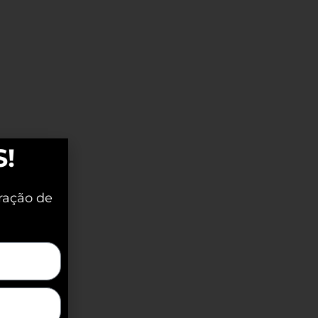
S!
ração de