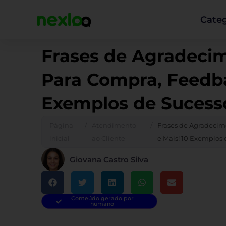
Ir
para
Categ
o
conteúdo
Frases de Agradecim
Para Compra, Feedba
Exemplos de Sucess
Página
/
Atendimento
/
Frases de Agradecim
inicial
ao Cliente
e Mais! 10 Exemplos 
Giovana Castro Silva
Conteúdo gerado por
humano