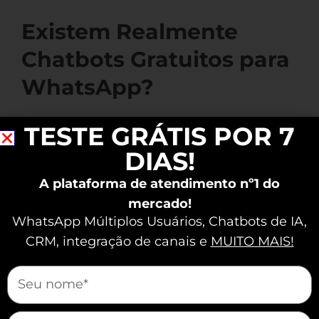
Existem Realmente
Chatbots Gratuitos para
WhatsApp?
Sim, existem chatbots gratuitos que
TESTE GRÁTIS POR 7
podem atender pequenas empresas. No
DIAS!
entanto, muitos oferecem
funcionalidades limitadas. O Chatfuel, por
A plataforma de atendimento nº1 do
exemplo, permite criar respostas
mercado!
WhatsApp Múltiplos Usuários, Chatbots de IA,
automáticas sem custos, mas
CRM, integração de canais e
MUITO MAIS!
funcionalidades avançadas exigem
pagamento.
mauticform[nome]
Landbot
Um caso prático é o uso do
por
um pequeno restaurante, onde sua
mauticform[email]