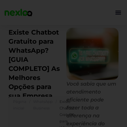
Ir
para
o
conteúdo
Existe Chatbot
Gratuito para
WhatsApp?
[GUIA
COMPLETO] As
Melhores
Você sabia que um
Opções para
atendimento
sua Empresa
eficiente pode
Página
/
WhatsApp
/
Existe
fazer toda a
inicial
Business
Chatbot
Gratuito
diferença na
para
experiência do