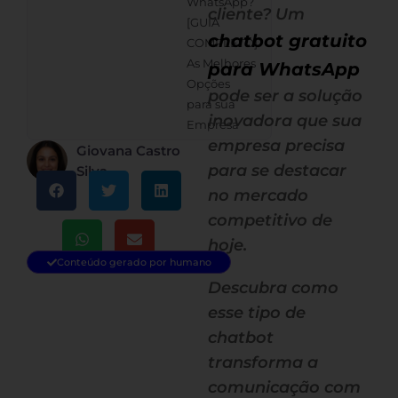
WhatsApp?
cliente? Um
[GUIA
chatbot gratuito
COMPLETO]
As Melhores
para WhatsApp
Opções
pode ser a solução
para sua
inovadora que sua
Empresa
empresa precisa
Giovana Castro
para se destacar
Silva
no mercado
competitivo de
hoje.
Conteúdo gerado por humano
Descubra como
esse tipo de
chatbot
transforma a
comunicação com