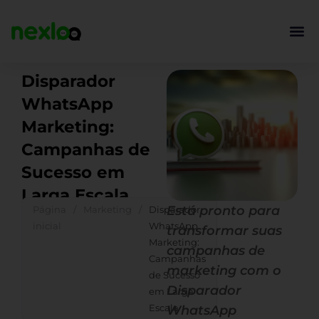
Ir
para
o
conteúdo
Disparador
WhatsApp
Marketing:
Campanhas de
Sucesso em
Larga Escala
Está pronto para
Página
/
Marketing
/
Disparador
inicial
WhatsApp
transformar suas
Marketing:
campanhas de
Campanhas
marketing com o
de Sucesso
Disparador
em Larga
Escala
WhatsApp