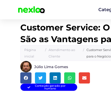
Ir
para
Categ
o
conteúdo
Customer Service: O
São as Vantagens pa
Página
/
Atendimento ao
/
Customer Servi
inicial
Cliente
para o Negócio
Júlio Lima Gomes
Conteúdo gerado por
humano