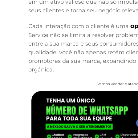
em um ativo valioso que não só impuls
seus clientes e torna seu negócio rel
op
Cada interação com o cliente é uma
Service não se limita a resolver proble
entre a sua marca e seus consumidores
qualidade, você não apenas retém cli
promotores da sua marca, expandindo s
orgânica.
Vamos vender e atend