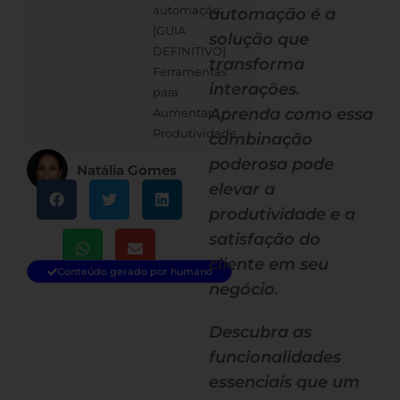
automação:
automação é a
[GUIA
solução que
DEFINITIVO]
transforma
Ferramentas
interações.
para
Aprenda como essa
Aumentar
Produtividade
combinação
poderosa pode
Natália Gomes
elevar a
produtividade e a
satisfação do
cliente em seu
Conteúdo gerado por humano
negócio.
Descubra as
funcionalidades
essenciais que um