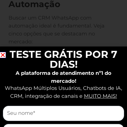
Automação
Buscar um CRM WhatsApp com
automação ideal é fundamental. Veja
cinco opções que se destacam no
mercado:
TESTE GRÁTIS POR 7
Nexloo
DIAS!
O Nexloo é um CRM com funcionalidades
A plataforma de atendimento nº1 do
robustas, permitindo o gerenciamento de
mercado!
conversas e a segmentação prática de
WhatsApp Múltiplos Usuários, Chatbots de IA,
contatos. Ele é ideal para aumentar a
CRM, integração de canais e
MUITO MAIS!
produtividade de forma intuitiva.
mauticform[nome]
Zenvia
mauticform[email]