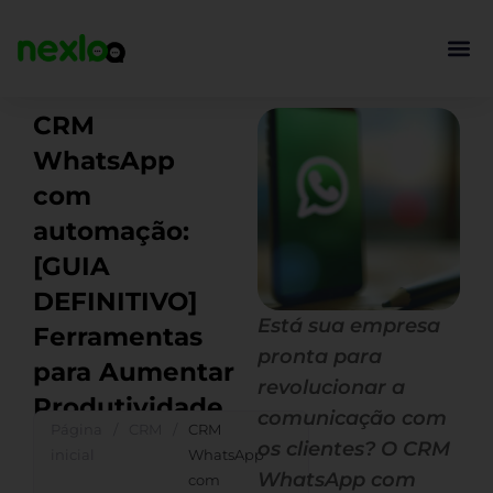
Ir
para
o
conteúdo
CRM
WhatsApp
com
automação:
[GUIA
DEFINITIVO]
Está sua empresa
Ferramentas
pronta para
para Aumentar
revolucionar a
Produtividade
comunicação com
Página
/
CRM
/
CRM
os clientes? O CRM
inicial
WhatsApp
WhatsApp com
com