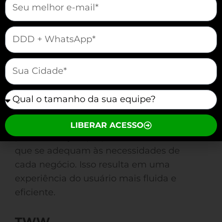
A Zenvia oferece uma plataforma
completa, permitindo programar
mauticform[telefone]
mensagens e criar fluxos de
atendimento. Suas funcionalidades de
automação ajudam na coleta de dados
mauticform[cidade]
importantes sobre clientes.
mauticform[equipe]
Take Blip
O Take Blip combina automação e
LIBERAR ACESSO
personalização, proporcionando chatbots
que se adequam às necessidades de
cada negócio. Isso resulta em uma
experiência do usuário mais fluida e
eficiente.
TWW