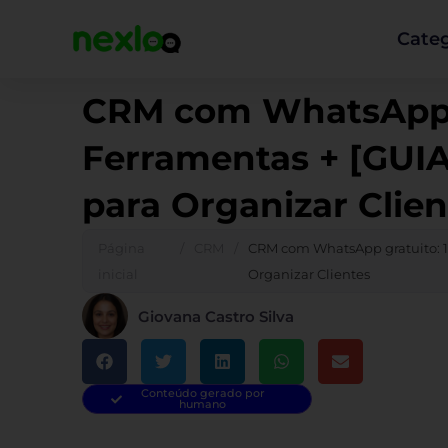
Ir
para
Categ
o
conteúdo
CRM com WhatsApp g
Ferramentas + [GUI
para Organizar Clien
Página
/
CRM
/
CRM com WhatsApp gratuito: 1
inicial
Organizar Clientes
Giovana Castro Silva
Conteúdo gerado por
humano