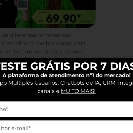
de diferentes ferramentas
 a escolher a melhor opção para
amento com os clientes. Vamos
mento mais eficiente!
ESTE GRÁTIS POR 7 DIA
A plataforma de atendimento nº1 do mercado!
WhatsApp Gratuito?
p Múltiplos Usuários, Chatbots de IA, CRM, integ
canais e
MUITO MAIS!
e que você gerencie seus
ente no aplicativo de mensagens
m[nome]
 traz agilidade, essencial para
uscam otimizar tempo e recursos.
m[email]