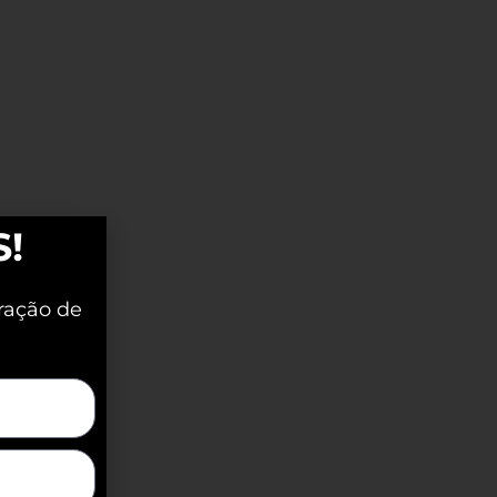
S!
ração de