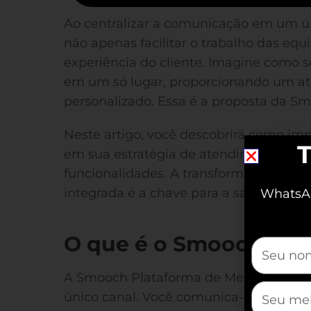
Ao centralizar a comunicação em um ún
não apenas facilitar o trabalho das e
experiência do cliente. Imagine como se
em um só lugar, proporcionando um at
personalizado. Essa é a proposta da S
Neste artigo, você descobrirá como im
T
em sua estratégia de atendimento ao cl
funcionalidades. A transformação com
integrada é a chave para a satisfação do
WhatsAp
O que é o Smooch?
mauticfor
A Smooch Plataforma de Mensagens cen
mauticfor
único canal. Você comunica-se de manei