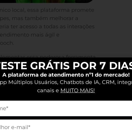
ico local, essa plataforma promete
quipes, mas também melhorar a
ria ter acesso a todas as interações
endimento mais ágil e
mooch.
plementar essa poderosa ferramenta
ESTE GRÁTIS POR 7 DIA
iente, explorando seus benefícios e
eça ao entender que a comunicação
A plataforma de atendimento nº1 do mercado!
 cliente.
p Múltiplos Usuários, Chatbots de IA, CRM, integ
canais e
MUITO MAIS!
m[nome]
traliza diversas interações em um
m[email]
ra eficiente e integrada, utilizando