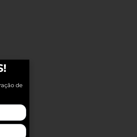
S!
ração de