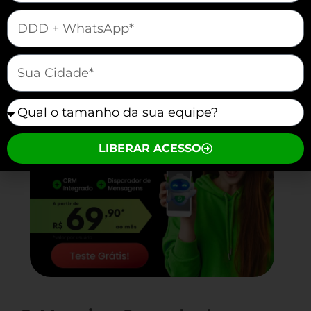
Vamos vender e atender melhor juntos?
mauticform[telefone]
mauticform[cidade]
mauticform[equipe]
LIBERAR ACESSO