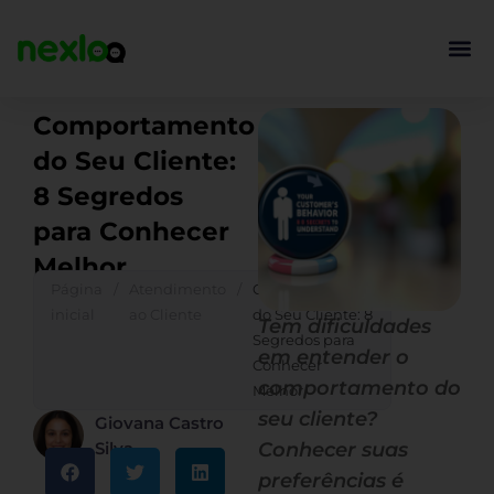
Ir
para
o
conteúdo
Comportamento
do Seu Cliente:
8 Segredos
para Conhecer
Melhor
Página
/
Atendimento
/
Comportamento
inicial
ao Cliente
do Seu Cliente: 8
Tem dificuldades
Segredos para
em entender o
Conhecer
comportamento do
Melhor
seu cliente?
Giovana Castro
Silva
Conhecer suas
preferências é