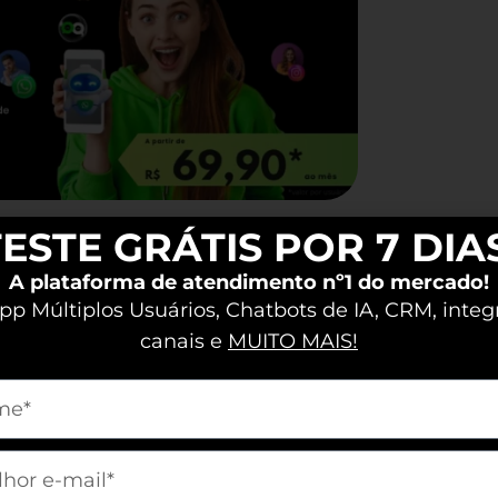
ias pessoas, sua equipe se mantém
ESTE GRÁTIS POR 7 DIA
ender de e-mails ou ligações, a
A plataforma de atendimento nº1 do mercado!
ualizações instantâneas sobre
p Múltiplos Usuários, Chatbots de IA, CRM, integ
s e aumenta a produtividade, criando
canais e
MUITO MAIS!
m[nome]
 para várias
m[email]