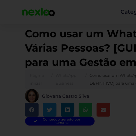
Ir
para
Categ
o
conteúdo
Como usar um What
Várias Pessoas? [GU
para uma Gestão em
Página
/
WhatsApp
/
Como usar um WhatsApp
inicial
Business
DEFINITIVO] para uma
Giovana Castro Silva
Conteúdo gerado por
humano