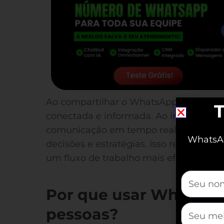
Ao compartilhar o WhatsApp entre vár
T
conectada e informada. Ao invés de dep
comunicação em tempo real garante at
WhatsAp
decisões e estratégias. Isso reduz erro
um fluxo de trabalho mais eficiente.
mauticfor
Por que usar WhatsApp
mauticfor
pessoas?