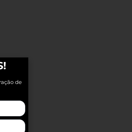
S!
ração de