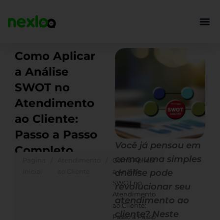
Ir
para
o
conteúdo
Como Aplicar
a Análise
SWOT no
Atendimento
ao Cliente:
Passo a Passo
Você já pensou em
Completo
como uma simples
Página
/
Atendimento
/
Como Aplicar
inicial
ao Cliente
a Análise
análise pode
SWOT no
revolucionar seu
Atendimento
atendimento ao
ao Cliente:
cliente? Neste
Passo a Passo