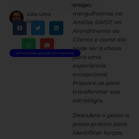
artigo,
Completo
mergulhamos na
Júlio Lima
Gomes
Análise SWOT no
Atendimento ao
Cliente e como ela
pode ser a chave
Conteúdo gerado por humano
para uma
experiência
excepcional.
Prepare-se para
transformar sua
estratégia.
Descubra o passo a
passo prático para
identificar forças,