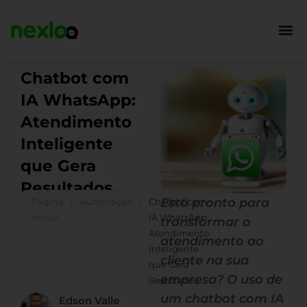
Ir
para
o
conteúdo
Chatbot com
IA WhatsApp:
Atendimento
Inteligente
que Gera
Resultados
Está pronto para
Página
/
Automação
/
Chatbot com
inicial
IA WhatsApp:
transformar o
Atendimento
atendimento ao
Inteligente
cliente na sua
que Gera
empresa? O uso de
Resultados
um chatbot com IA
Edson Valle