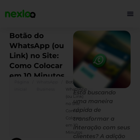
Ir
para
o
conteúdo
Botão do
WhatsApp (ou
Link) no Site:
Como Colocar
em 10 Minutos
Página
/
WhatsApp
/
Botão do
inicial
Business
WhatsApp
Está buscando
(ou Link)
uma maneira
no Site:
rápida de
Como
Colocar
transformar a
em 10
interação com seus
Minutos
clientes? A adição