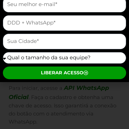
Seu Site em 10 Minutos
Adicionar um Botão WhatsApp ao site é
mauticform[telefone]
uma estratégia eficaz. A seguir, apresento
um passo a passo rápido para
mauticform[cidade]
implementar essa funcionalidade em seu
site.
mauticform[equipe]
Passo 1: Acesse a API do
LIBERAR ACESSO
WhatsApp
API WhatsApp
Para iniciar, acesse a
Oficial
. Faça o cadastro e obtenha uma
chave de acesso. Isso garantirá a conexão
do botão com o atendimento via
WhatsApp.