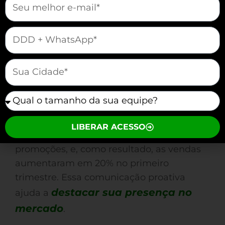
experiência do cliente. Hoje,
consumidores esperam respostas rápidas
mauticform[telefone]
e soluções imediatas ao interagir pelo
Facebook Messenger. Portanto, você
mauticform[cidade]
precisa se adaptar a essas expectativas.
Outra vantagem do Facebook Messenger
mauticform[equipe]
é a possibilidade de marketing direto. A
Marca de Moda Estilo Único
usou
LIBERAR ACESSO
mensagens segmentadas para divulgar
promoções, e, como resultado, as vendas
aumentaram em 20% no primeiro
trimestre. Essa comunicação proativa
destacar sua presença no
ajuda a
mercado
.