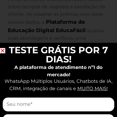
sobre tempos de resposta e satisfação do
cliente. Ao adaptar as práticas com base
Plataforma de
nesses dados, a
Educação Digital EducaFácil
ajustou
suas abordagens e verificou uma
melhoria de 15% na satisfação do cliente.
TESTE GRÁTIS POR 7
DIAS!
Agilidade no
A plataforma de atendimento nº1 do
Atendimento: O Que
mercado!
WhatsApp Múltiplos Usuários, Chatbots de IA,
Sua Marca Precisa
CRM, integração de canais e
MUITO MAIS!
Saber
mauticform[nome]
Agilidade no atendimento é a chave para
qualquer marca que deseja melhorar a
mauticform[email]