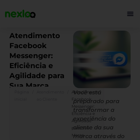
Ir
para
o
conteúdo
Atendimento
Facebook
Messenger:
Eficiência e
Agilidade para
Sua Marca
Você está
Página
/
Atendimento
/
Atendimento
inicial
ao Cliente
Facebook
preparado para
Messenger:
transformar a
Eficiência e
experiência do
Agilidade
cliente da sua
para Sua
Marca
marca através do