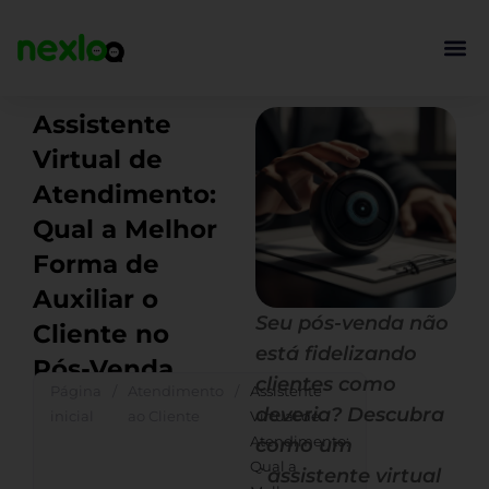
Ir
para
o
conteúdo
Assistente
Virtual de
Atendimento:
Qual a Melhor
Forma de
Auxiliar o
Seu pós-venda não
Cliente no
está fidelizando
Pós-Venda
clientes como
Página
/
Atendimento
/
Assistente
deveria? Descubra
inicial
ao Cliente
Virtual de
Atendimento:
como um
Qual a
`assistente virtual