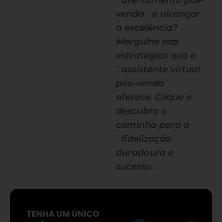
`atendimento pós-
venda` e alcançar
a excelência?
Mergulhe nas
estratégias que o
`assistente virtual
pós-venda`
oferece. Clique e
descubra o
caminho para a
`fidelização`
duradoura e
sucesso.
— continua depois do banner —