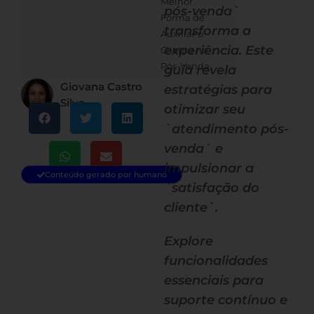
Melhor
pós-venda`
Forma de
transforma a
Auxiliar o
experiência. Este
Cliente no
Pós-Venda
guia revela
Giovana Castro
estratégias para
Silva
otimizar seu
`atendimento pós-
venda` e
impulsionar a
Conteúdo gerado por humano
`satisfação do
cliente`.
Explore
funcionalidades
essenciais para
suporte contínuo e