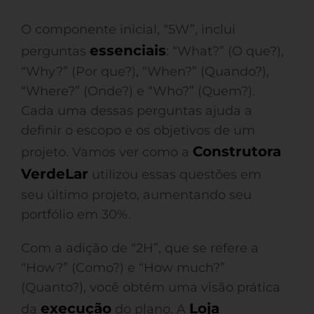
O componente inicial, “5W”, inclui
essenciais
perguntas
: “What?” (O que?),
“Why?” (Por que?), “When?” (Quando?),
“Where?” (Onde?) e “Who?” (Quem?).
Cada uma dessas perguntas ajuda a
definir o escopo e os objetivos de um
Construtora
projeto. Vamos ver como a
VerdeLar
utilizou essas questões em
seu último projeto, aumentando seu
portfólio em 30%.
Com a adição de “2H”, que se refere a
“How?” (Como?) e “How much?”
(Quanto?), você obtém uma visão prática
execução
Loja
da
do plano. A