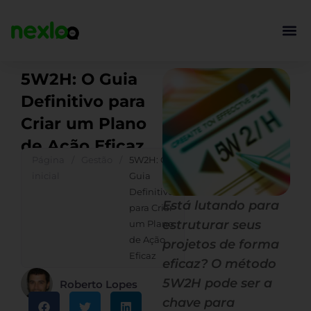
Ir
para
o
conteúdo
5W2H: O Guia
Definitivo para
Criar um Plano
de Ação Eficaz
Página
/
Gestão
/
5W2H: O
inicial
Guia
Definitivo
Está lutando para
para Criar
estruturar seus
um Plano
de Ação
projetos de forma
Eficaz
eficaz? O método
5W2H pode ser a
Roberto Lopes
chave para