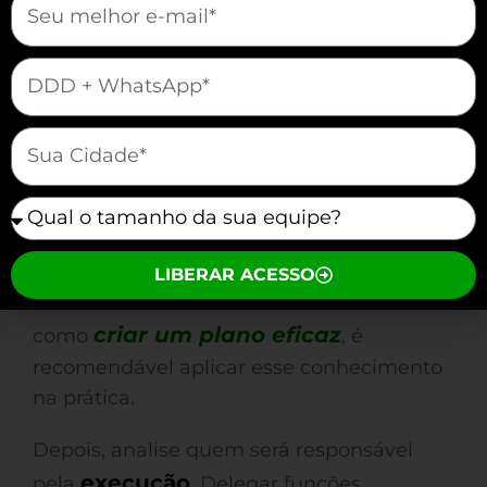
de 25% na base de usuários.
mauticform[telefone]
Em seguida, formule a razão por trás da
ação. Perguntar “por que isso é
mauticform[cidade]
importante?” não apenas motiva sua
esforços
equipe, mas direciona os
para
Escola Alpha
mauticform[equipe]
objetivos claros. A
viu seu
envolvimento comunitário crescer 40%
após esclarecer a importância de seus
LIBERAR ACESSO
eventos. Para obter mais dicas sobre
criar um plano eficaz
como
, é
recomendável aplicar esse conhecimento
na prática.
Depois, analise quem será responsável
execução
pela
. Delegar funções