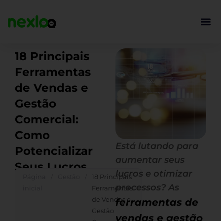
Ir
para
o
conteúdo
18 Principais
Ferramentas
de Vendas e
Gestão
Comercial:
Como
Está lutando para
Potencializar
aumentar seus
Seus Lucros
lucros e otimizar
Página
/
Gestão
/
18 Principais
processos? As
inicial
Ferramentas
de Vendas e
ferramentas de
Gestão
vendas e gestão