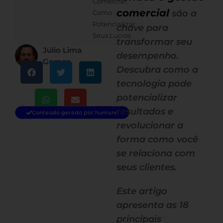
Comercial:
comercial
são a
Como
Potencializar
chave para
Seus Lucros
transformar seu
Júlio Lima
desempenho.
Gomes
Descubra como a
tecnologia pode
potencializar
resultados e
Conteúdo gerado por humano
revolucionar a
forma como você
se relaciona com
seus clientes.
Este artigo
apresenta as 18
principais