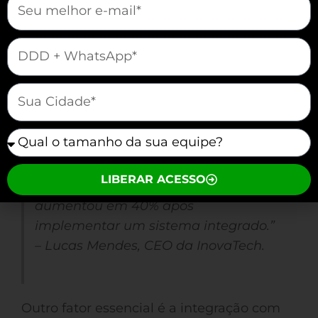
Integração com outras plataformas.
mauticform[telefone]
Capacidade de personalização.
Suporte técnico eficiente.
mauticform[cidade]
Comunidade ativa de usuários.
mauticform[equipe]
“Escolher a ferramenta certa foi
LIBERAR ACESSO
essencial. Nossa produtividade
aumentou em 40% após
implementar um sistema integrado.”
– Lucas Mendes, CEO da InovaTech.
Outro fator essencial é a integração com