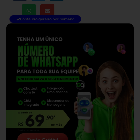
Conteúdo gerado por humano
— continua depois do banner —