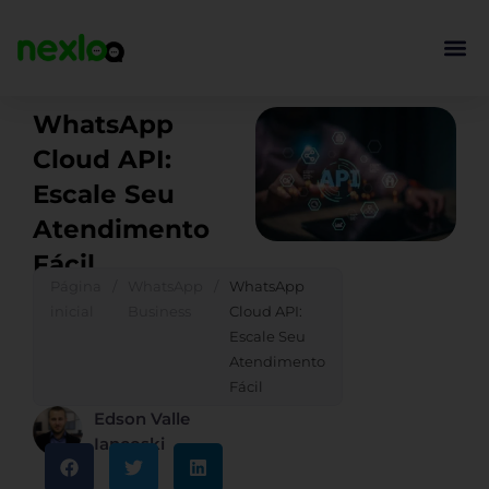
Ir
para
o
conteúdo
WhatsApp
Cloud API:
Escale Seu
Atendimento
Fácil
Página
/
WhatsApp
/
WhatsApp
inicial
Business
Cloud API:
Escale Seu
Atendimento
Fácil
Edson Valle
Iancoski