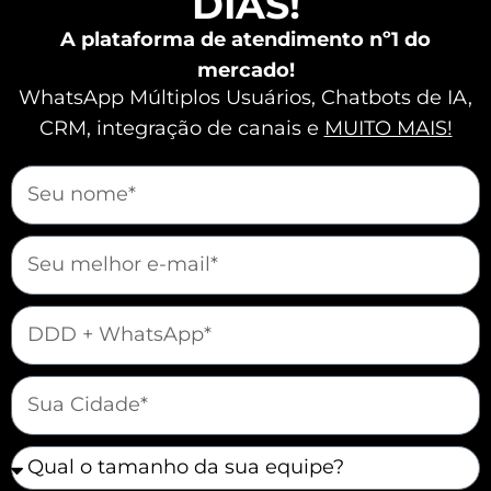
DIAS!
interface intuitiva e funcionalidades
avançadas, a plataforma facilita a
A plataforma de atendimento nº1 do
integração da API e oferece recursos
mercado!
indispensáveis para um atendimento de
WhatsApp Múltiplos Usuários, Chatbots de IA,
excelência.
CRM, integração de canais e
MUITO MAIS!
mauticform[nome]
Vamos vender e atender melhor juntos?
mauticform[email]
mauticform[telefone]
mauticform[cidade]
mauticform[equipe]