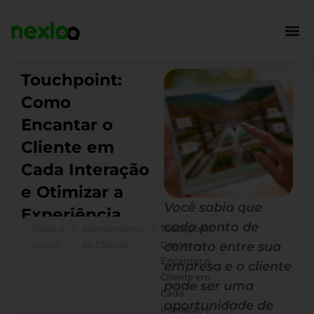
Ir
para
o
conteúdo
Touchpoint:
Como
Encantar o
Cliente em
Cada Interação
e Otimizar a
Você sabia que
Experiência
cada ponto de
Página
/
Atendimento
/
Touchpoint:
inicial
ao Cliente
Como
contato entre sua
Encantar o
empresa e o cliente
Cliente em
pode ser uma
Cada
oportunidade de
Interação e