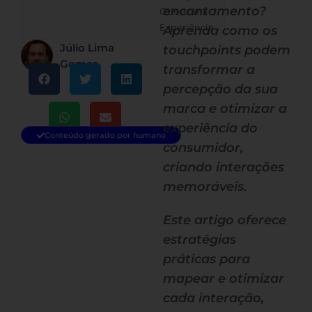
encantamento?
Otimizar a
Experiência
Aprenda como os
Júlio Lima
touchpoints podem
Gomes
transformar a
percepção da sua
marca e otimizar a
experiência do
Conteúdo gerado por humano
consumidor,
criando interações
memoráveis.
Este artigo oferece
estratégias
práticas para
mapear e otimizar
cada interação,