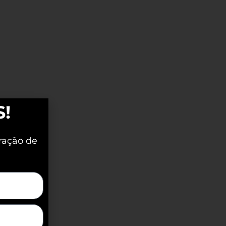
S!
ração de