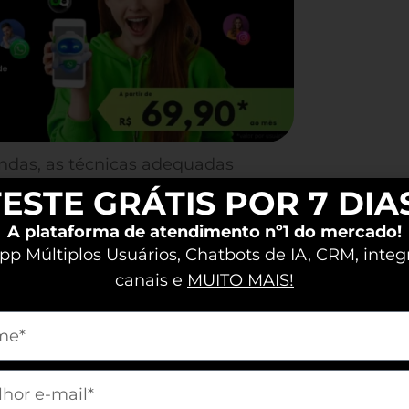
ndas, as técnicas adequadas
o que você inove e se adapte em um
ESTE GRÁTIS POR 7 DIA
 artigo, exploraremos
A plataforma de atendimento nº1 do mercado!
cnicas, como aplicá-las e os erros a
p Múltiplos Usuários, Chatbots de IA, CRM, integ
as vendas?
canais e
MUITO MAIS!
m[nome]
nicas de Vendas para
m[email]