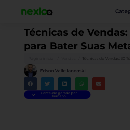
Ir
para
Categ
o
conteúdo
Técnicas de Vendas:
para Bater Suas Met
Página inicial
/
Vendas
/
Técnicas de Vendas: 30 T
Edson Valle Iancoski
Conteúdo gerado por
humano