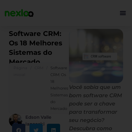
Ir
para
o
conteúdo
Software CRM:
Os 18 Melhores
Sistemas do
Mercado
Página
/
CRM
/
Software
inicial
CRM: Os
18
Você sabia que um
Melhores
bom software CRM
Sistemas
do
pode ser a chave
Mercado
para transformar
Edson Valle
seu negócio?
Iancoski
Descubra como