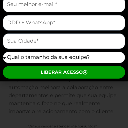
mauticform[telefone]
mauticform[cidade]
mauticform[equipe]
Com um software CRM, você
automatiza vendas
, agendando envios
LIBERAR ACESSO
de propostas e follow-ups. Essa
automação melhora a colaboração entre
departamentos e permite que sua equipe
mantenha o foco no que realmente
importa: o relacionamento com o cliente.
Vamos vender e atender melhor juntos?