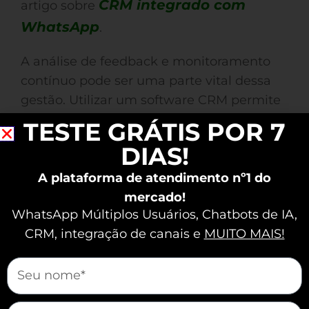
CRM integrado com
artigo sobre
WhatsApp
.
A análise de feedback e monitoramento
contínuo pode ser uma parte vital dessa
gestão. Utilizar um software CRM permite
que sua empresa crie campanhas de
TESTE GRÁTIS POR 7
mais assertivas
marketing
e eficazes,
DIAS!
aumentando a fidelização do cliente.
A plataforma de atendimento nº1 do
mercado!
Automação de Vendas
WhatsApp Múltiplos Usuários, Chatbots de IA,
e Eficiência
CRM, integração de canais e
MUITO MAIS!
mauticform[nome]
mauticform[email]