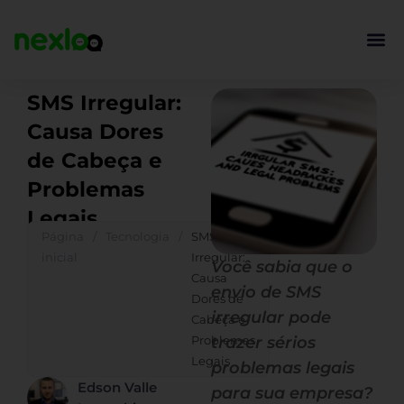
Ir
para
o
conteúdo
SMS Irregular:
Causa Dores
de Cabeça e
Problemas
Legais
Página
/
Tecnologia
/
SMS
inicial
Irregular:
Você sabia que o
Causa
envio de SMS
Dores de
irregular pode
Cabeça e
Problemas
trazer sérios
Legais
problemas legais
Edson Valle
para sua empresa?