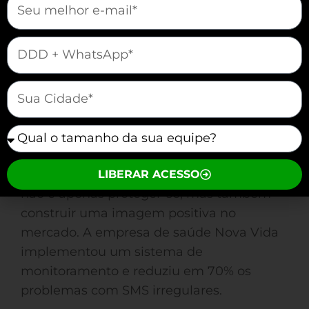
exemplo, gastou milhões em um acordo
após um grande número de clientes
mauticform[telefone]
relatar mensagens indesejadas. Essa
situação ilustra a importância de um
controle rigoroso.
mauticform[cidade]
Por isso, ao elaborar suas estratégias de
mauticform[equipe]
comunicação, considere também as
consequências jurídicas. Investir em
tecnologia que garanta a conformidade
LIBERAR ACESSO
não é apenas proteger-se, mas também
construir uma imagem positiva no
mercado. A empresa de saúde Nova Vida
implementou um sistema de
monitoramento e reduziu em 70% os
problemas com SMS irregulares.