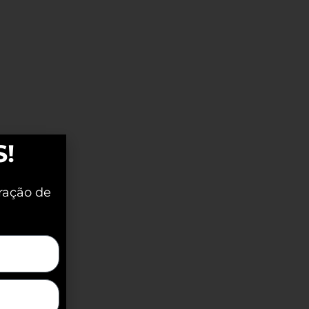
S!
ração de