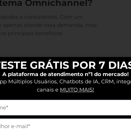
stema Omnichannel?
s rápidas e consistentes. Com um
o apenas atende essa demanda, mas
s principais benefícios:
ESTE GRÁTIS POR 7 DIA
ndo não precisam repetir
ápido e eficiente,
A plataforma de atendimento nº1 do mercado!
p Múltiplos Usuários, Chatbots de IA, CRM, integ
canais e
MUITO MAIS!
m[nome]
 equipe trabalha de forma mais ágil,
m[email]
gia