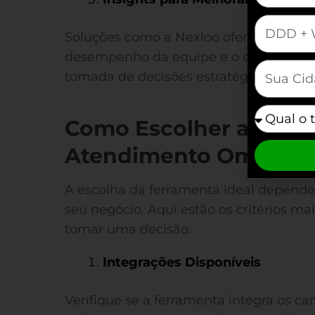
mauticform
Soluções como a Nexloo oferecem relat
desempenho da equipe e o comportame
mauticfor
tomada de decisões estratégicas.
mauticfor
Como Escolher a Melh
Atendimento Omnicha
A escolha da ferramenta ideal depende
seu negócio. Aqui estão os critérios ma
tomar uma decisão.
Integrações Disponíveis
Verifique se a ferramenta integra os ca