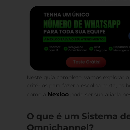
Neste guia completo, vamos explorar 
critérios para fazer a escolha certa, o
Nexloo
como a
pode ser sua aliada ne
O que é um Sistema d
Omnichannel?