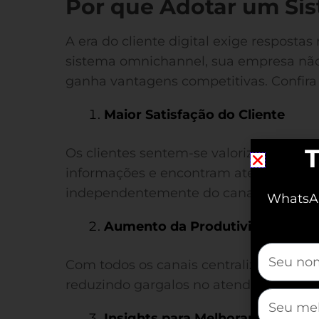
Por que Adotar um Si
A era do cliente digital exige resposta
sistema omnichannel, sua empresa nã
ganha vantagens competitivas. Confira o
Maior Satisfação do Cliente
T
Os clientes sentem-se valorizados qua
informações e encontram atendimento r
independentemente do canal utilizado.
WhatsAp
Aumento da Produtividade
mauticfor
Com todos os canais centralizados, sua
reduzindo gargalos no atendimento.
mauticfor
Insights para Melhorar a Estraté