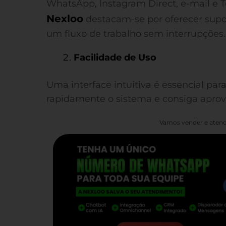
WhatsApp, Instagram Direct, e-mail e 
Nexloo
destacam-se por oferecer supo
um fluxo de trabalho sem interrupções.
Facilidade de Uso
Uma interface intuitiva é essencial par
rapidamente o sistema e consiga aprove
Vamos vender e atend