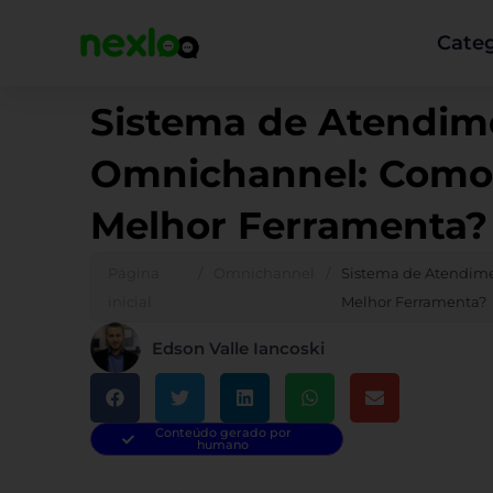
Ir
para
Categ
o
conteúdo
Sistema de Atendim
Omnichannel: Como 
Melhor Ferramenta?
Página
/
Omnichannel
/
Sistema de Atendim
inicial
Melhor Ferramenta?
Edson Valle Iancoski
Conteúdo gerado por
humano