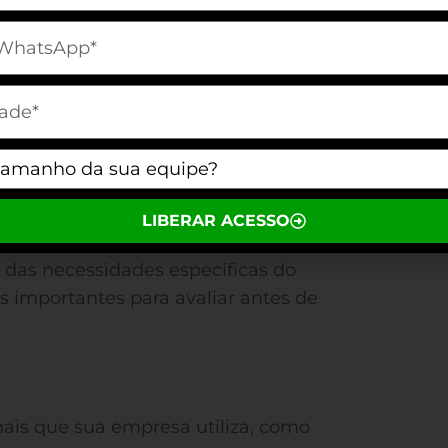
[telefone]
órios detalhados sobre o
nto do cliente, ajudando na
m[cidade]
m[equipe]
or Ferramenta de
nnel?
LIBERAR ACESSO
 das necessidades específicas do
is importantes para avaliar antes de
nais que sua empresa utiliza, como