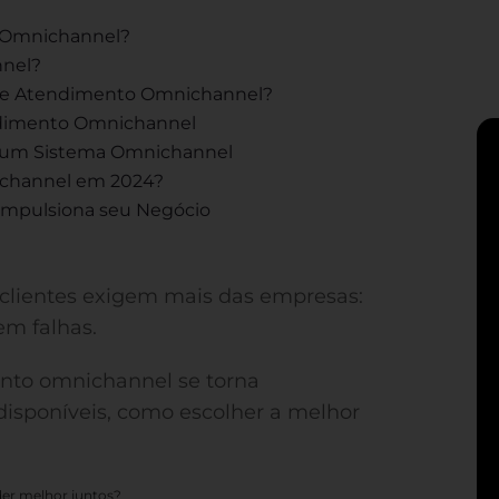
 Omnichannel?
nnel?
 de Atendimento Omnichannel?
endimento Omnichannel
o um Sistema Omnichannel
ichannel em 2024?
 Impulsiona seu Negócio
s clientes exigem mais das empresas:
em falhas.
ento omnichannel se torna
disponíveis, como escolher a melhor
er melhor juntos?